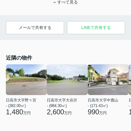
すべて見る
メールで共有する
LINEで共有する
近隣の物件
日高市大字野々宮
日高市大字大谷沢
日高市大字中鹿山
- (382.00㎡)
- (984.30㎡)
- (171.43㎡)
-
1,480
2,600
990
万円
万円
万円