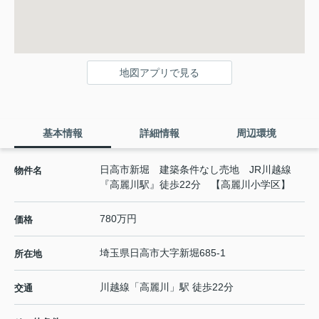
地図アプリで見る
基本情報
詳細情報
周辺環境
日高市新堀 建築条件なし売地 JR川越線
物件名
『高麗川駅』徒歩22分 【高麗川小学区】
780万円
価格
埼玉県
日高市
大字新堀
685-1
所在地
川越線
「
高麗川
」駅 徒歩22分
交通