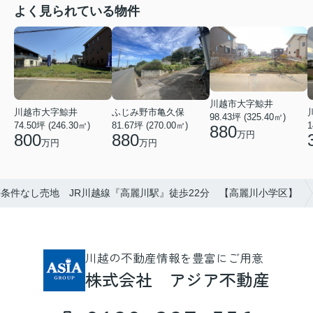
よく見られている物件
川越市大字鯨井
ふじみ野市亀久保
川越市大字鯨井
98.43坪 (325.40㎡)
81.67坪 (270.00㎡)
74.50坪 (246.30㎡)
1
880
万円
880
800
万円
万円
条件なし売地 JR川越線『高麗川駅』徒歩22分 【高麗川小学区】
川越の不動産情報を豊富にご用意
株式会社 アジア不動産