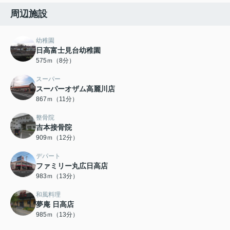
周辺施設
幼稚園
日高富士見台幼稚園
575ｍ（8分）
スーパー
スーパーオザム高麗川店
867ｍ（11分）
整骨院
吉本接骨院
909ｍ（12分）
デパート
ファミリー丸広日高店
983ｍ（13分）
和風料理
夢庵 日高店
985ｍ（13分）