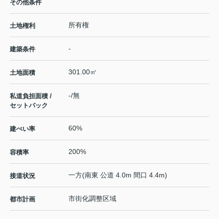
その他条件
所有権
土地権利
-
建築条件
301.00㎡
土地面積
-/無
私道負担面積 /
セットバック
60%
建ぺい率
200%
容積率
一方(南東 公道 4.0m 間口 4.4m)
接道状況
市街化調整区域
都市計画