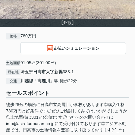
【外観】
780万円
価格
支払いシミュレーション
91.05坪(301.00㎡)
土地面積
埼玉県
日高市
大字新堀
685-1
所在地
川越線
「
高麗川
」駅 徒歩22分
交通
セールスポイント
徒歩28分の場所に日高市立高麗川小学校があります◎購入価格
780万円と好条件です◎ぜひご検討してみてはいかがでしょうか
◎土地面積は301㎡(公簿)です◎当社へのお問い合わせは、
info@asia-fudousan.co.jpにて受け付けております◎アジア不動
産では、日高市の土地情報を豊富に取り扱っております(*^_^*)