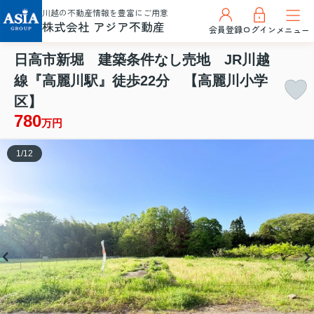
川越の不動産情報を豊富にご用意
株式会社 アジア不動産
会員登録
ログイン
メニュー
日高市新堀 建築条件なし売地 JR川越
線『高麗川駅』徒歩22分 【高麗川小学
区】
780
万円
1
/
12