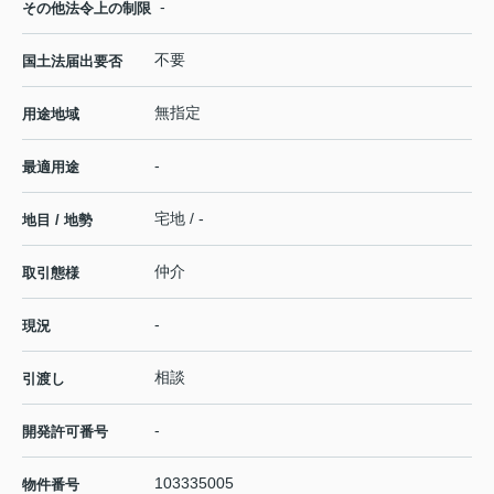
-
その他法令上の制限
不要
国土法届出要否
無指定
用途地域
-
最適用途
宅地 / -
地目 / 地勢
仲介
取引態様
-
現況
相談
引渡し
-
開発許可番号
103335005
物件番号