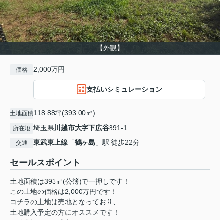
【外観】
2,000万円
価格
支払いシミュレーション
118.88坪(393.00㎡)
土地面積
埼玉県
川越市
大字下広谷
891-1
所在地
東武東上線
「
鶴ヶ島
」駅 徒歩22分
交通
セールスポイント
土地面積は393㎡(公簿)で一押しです！
この土地の価格は2,000万円です！
コチラの土地は売地となっており、
土地購入予定の方にオススメです！