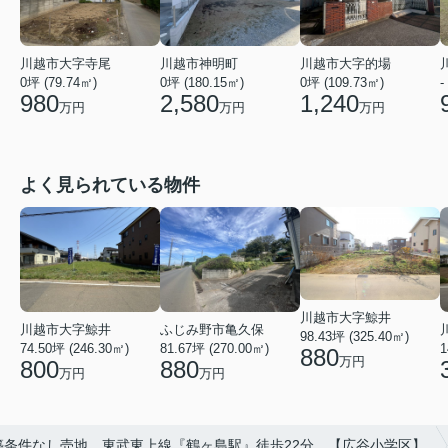
川越市大字寺尾
川越市神明町
川越市大字的場
0坪 (79.74㎡)
0坪 (180.15㎡)
0坪 (109.73㎡)
-
980
2,580
1,240
万円
万円
万円
よく見られている物件
川越市大字鯨井
ふじみ野市亀久保
川越市大字鯨井
98.43坪 (325.40㎡)
81.67坪 (270.00㎡)
74.50坪 (246.30㎡)
1
880
万円
880
800
万円
万円
築条件なし売地 東武東上線『鶴ヶ島駅』徒歩22分 【広谷小学区】