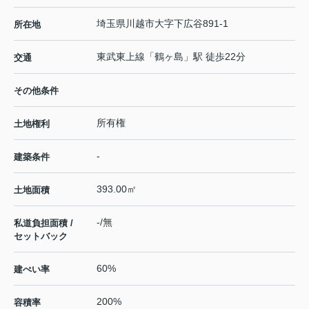
埼玉県
川越市
大字下広谷
891-1
所在地
東武東上線
「
鶴ヶ島
」駅 徒歩22分
交通
その他条件
所有権
土地権利
-
建築条件
393.00㎡
土地面積
-/無
私道負担面積 /
セットバック
60%
建ぺい率
200%
容積率