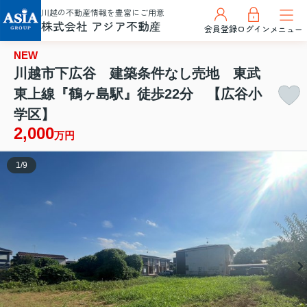
川越の不動産情報を豊富にご用意
株式会社 アジア不動産
会員登録
ログイン
メニュー
NEW
川越市下広谷 建築条件なし売地 東武
東上線『鶴ヶ島駅』徒歩22分 【広谷小
学区】
2,000
万円
1
/
9