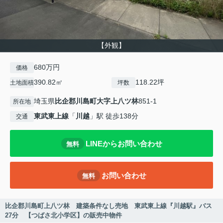
【外観】
680万円
価格
390.82㎡
118.22坪
土地面積
坪数
埼玉県
比企郡川島町
大字上八ツ林
851-1
所在地
東武東上線
「
川越
」駅 徒歩138分
交通
LINEからお問い合わせ
無料
お問い合わせ
無料
比企郡川島町上八ツ林 建築条件なし売地 東武東上線『川越駅』バス
27分 【つばさ北小学区】の販売中物件