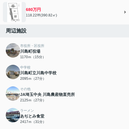
680万円
118.22坪(390.82㎡)
周辺施設
市役所・区役所
川島町役場
1170ｍ（15分）
中学校
川島町立川島中学校
2095ｍ（27分）
その他
JA埼玉中央 川島農産物直売所
2125ｍ（27分）
ラーメン
あぢとみ食堂
2417ｍ（31分）