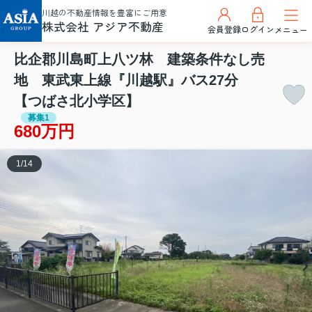
川越の不動産情報を豊富にご用意
株式会社 アジア不動産
会員登録
ログイン
メニュー
比企郡川島町上八ツ林 建築条件なし売
地 東武東上線『川越駅』バス27分
【つばさ北小学区】
募集1
680万円
1
/
14