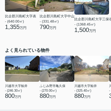
比企郡川島町大字中山
比企郡川島町大字表
比企郡川島町大字三保
- (331.48㎡)
- (640.00㎡)
- (1368.45㎡)
790
1,355
万円
万円
1,500
万円
よく見られている物件
川越市大字鯨井
ふじみ野市亀久保
川越市大字鯨井
- (246.30㎡)
- (270.00㎡)
- (325.40㎡)
-
800
880
880
万円
万円
万円