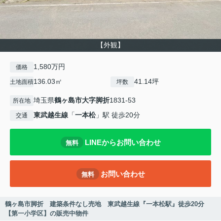
【外観】
1,580万円
価格
136.03㎡
41.14坪
土地面積
坪数
埼玉県
鶴ヶ島市
大字脚折
1831-53
所在地
東武越生線
「
一本松
」駅 徒歩20分
交通
LINEからお問い合わせ
無料
お問い合わせ
無料
鶴ヶ島市脚折 建築条件なし売地 東武越生線『一本松駅』徒歩20分
【第一小学区】の販売中物件