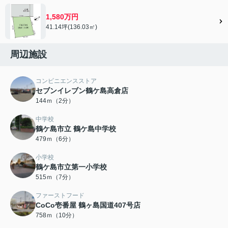
1,580万円
41.14坪(136.03㎡)
周辺施設
コンビニエンスストア
セブンイレブン鶴ケ島高倉店
144ｍ（2分）
中学校
鶴ケ島市立 鶴ケ島中学校
479ｍ（6分）
小学校
鶴ケ島市立第一小学校
515ｍ（7分）
ファーストフード
CoCo壱番屋 鶴ヶ島国道407号店
758ｍ（10分）