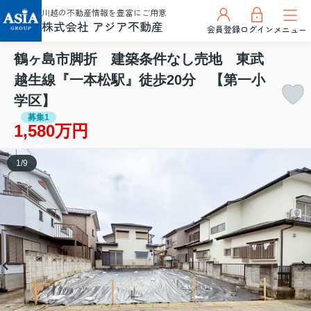
川越の不動産情報を豊富にご用意
株式会社 アジア不動産
会員登録
ログイン
メニュー
鶴ヶ島市脚折 建築条件なし売地 東武
越生線『一本松駅』徒歩20分 【第一小
学区】
募集1
1,580万円
1
/
9