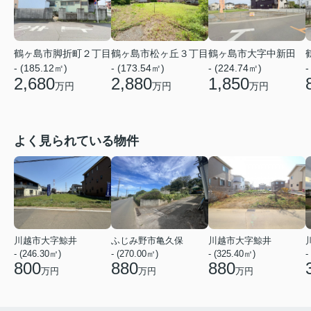
鶴ヶ島市脚折町２丁目
鶴ヶ島市松ヶ丘３丁目
鶴ヶ島市大字中新田
- (185.12㎡)
- (173.54㎡)
- (224.74㎡)
-
2,680
2,880
1,850
万円
万円
万円
よく見られている物件
川越市大字鯨井
ふじみ野市亀久保
川越市大字鯨井
- (246.30㎡)
- (270.00㎡)
- (325.40㎡)
-
800
880
880
万円
万円
万円