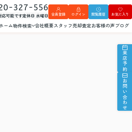
20-327-556
会員登録
ログイン
閲覧履歴
お気に入り
外対応可能です
定休日 水曜日
ホーム
会社概要
スタッフ
売却査定
お客様の声
ブログ
物件検索
来店予約
お問い合わせ