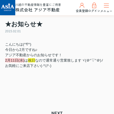
川越の不動産情報を豊富にご用意
株式会社 アジア不動産
会員登録
ログイン
メニュー
★お知らせ★
2015.02.01
こんにちは(^∇^)
今日から2月ですね♪
アジア不動産からのお知らせです！
2月11日(水)
は
祝日
なので通常通り営業致しますヾ(＠°▽°＠)ﾉ
お気軽にご来店下さい(-^□^-)
NEXT