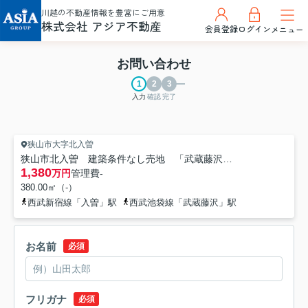
川越の不動産情報を豊富にご用意
株式会社 アジア不動産
会員登録
ログイン
メニュー
お問い合わせ
入力
確認
完了
狭山市大字北入曽
狭山市北入曽 建築条件なし売地 「武蔵藤沢駅」徒歩17分 敷地115坪
1,380
万円
管理費
-
380.00㎡（-）
西武新宿線「入曽」駅
西武池袋線「武蔵藤沢」駅
お名前
必須
フリガナ
必須