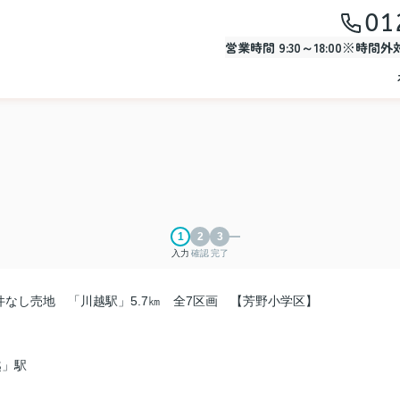
01
営業時間 9:30～18:00※時間
入力
確認
完了
なし売地 「川越駅」5.7㎞ 全7区画 【芳野小学区】
越」駅