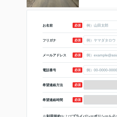
お名前
必須
フリガナ
必須
メールアドレス
必須
電話番号
必須
希望連絡方法
必須
希望連絡時間
必須
※
利用規約
および
プライバシーポリシー
を必