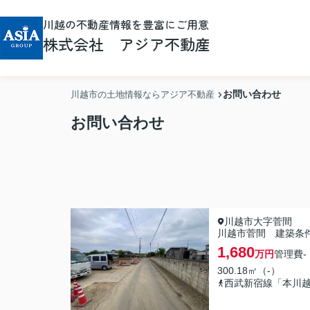
川越の不動産情報を豊富にご用意
株式会社 アジア不動産
お問い合わせ
川越市の土地情報ならアジア不動産
お問い合わせ
川越市大字菅間
川越市菅間 建築条件
1,680
万円
管理費
-
300.18㎡（-）
西武新宿線「本川