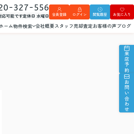
20-327-556
会員登録
ログイン
閲覧履歴
お気に入り
外対応可能です
定休日 水曜日
ホーム
会社概要
スタッフ
売却査定
お客様の声
ブログ
物件検索
来店予約
お問い合わせ