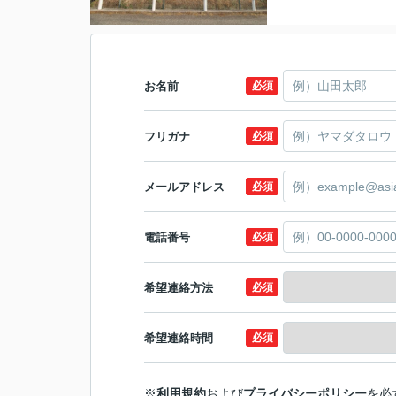
お名前
必須
フリガナ
必須
メールアドレス
必須
電話番号
必須
希望連絡方法
必須
希望連絡時間
必須
※
利用規約
および
プライバシーポリシー
を必