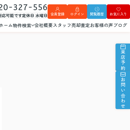
20-327-556
会員登録
ログイン
閲覧履歴
お気に入り
外対応可能です
定休日 水曜日
ホーム
会社概要
スタッフ
売却査定
お客様の声
ブログ
物件検索
来店予約
お問い合わせ