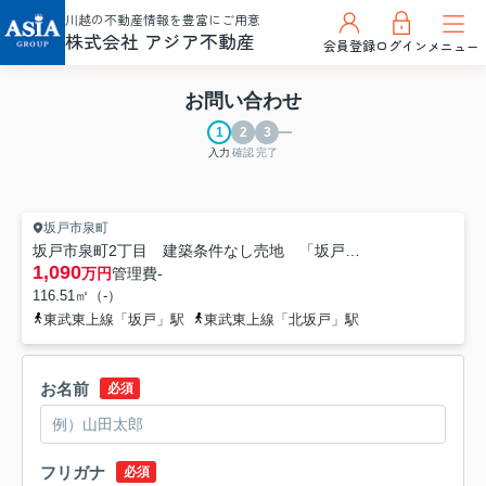
川越の不動産情報を豊富にご用意
株式会社 アジア不動産
会員登録
ログイン
メニュー
お問い合わせ
入力
確認
完了
坂戸市泉町
坂戸市泉町2丁目 建築条件なし売地 「坂戸駅」徒歩15分 敷地35坪 【桜小学区】
1,090
万円
管理費
-
116.51㎡（-）
東武東上線「坂戸」駅
東武東上線「北坂戸」駅
お名前
必須
フリガナ
必須