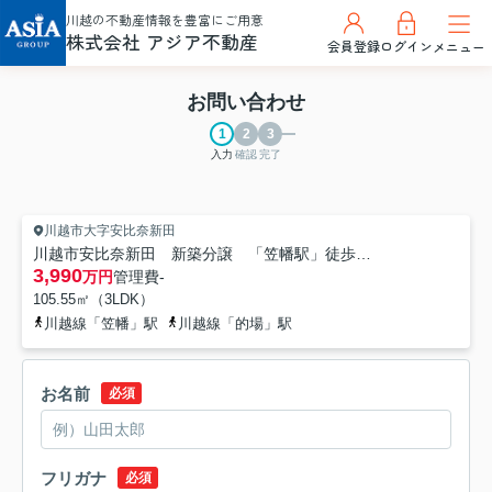
川越の不動産情報を豊富にご用意
株式会社 アジア不動産
会員登録
ログイン
メニュー
お問い合わせ
入力
確認
完了
川越市大字安比奈新田
川越市安比奈新田 新築分譲 「笠幡駅」徒歩21分 敷地34坪 【霞ヶ関小学区】
3,990
万円
管理費
-
105.55㎡（3LDK）
川越線「笠幡」駅
川越線「的場」駅
お名前
必須
フリガナ
必須