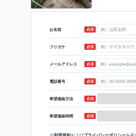
お名前
必須
フリガナ
必須
メールアドレス
必須
電話番号
必須
希望連絡方法
必須
希望連絡時間
必須
※
利用規約
および
プライバシーポリシー
を必