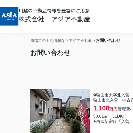
川越の不動産情報を豊富にご用意
株式会社 アジア不動産
お問い合わせ
川越市の土地情報ならアジア不動産
お問い合わせ
狭山市大字北入曽
狭山市北入曽 中古
1,100
万円
管理費
-
53.81㎡（3LDK）
西武新宿線「入曽