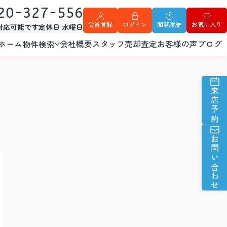
20-327-556
会員登録
ログイン
閲覧履歴
お気に入り
外対応可能です
定休日 水曜日
ホーム
会社概要
スタッフ
売却査定
お客様の声
ブログ
物件検索
来店予約
お問い合わせ