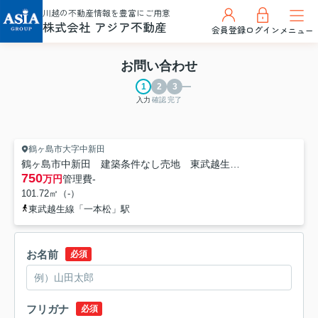
川越の不動産情報を豊富にご用意
株式会社 アジア不動産
会員登録
ログイン
メニュー
お問い合わせ
入力
確認
完了
鶴ヶ島市大字中新田
鶴ヶ島市中新田 建築条件なし売地 東武越生線『一本松駅』徒歩6分 【新町小学区】
750
万円
管理費
-
101.72㎡（-）
東武越生線「一本松」駅
お名前
必須
フリガナ
必須