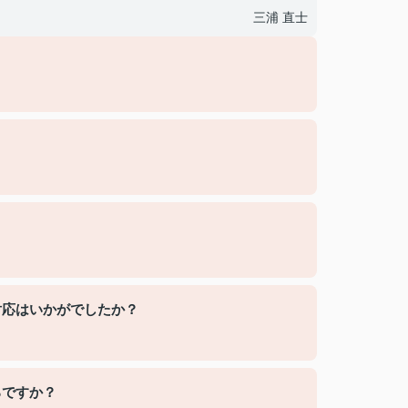
三浦 直士
？
対応はいかがでしたか？
ろですか？