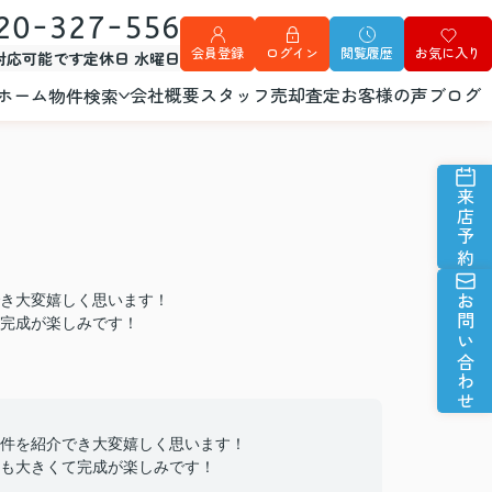
20-327-556
会員登録
ログイン
閲覧履歴
お気に入り
外対応可能です
定休日 水曜日
ホーム
会社概要
スタッフ
売却査定
お客様の声
ブログ
物件検索
来店予約
き大変嬉しく思います！
お問い合わせ
完成が楽しみです！
件を紹介でき大変嬉しく思います！
も大きくて完成が楽しみです！