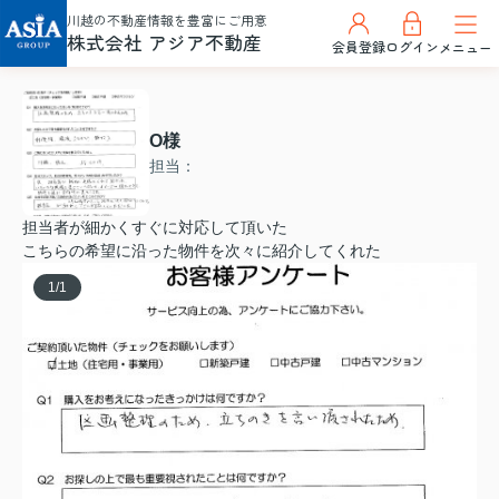
川越の不動産情報を豊富にご用意
株式会社 アジア不動産
会員登録
ログイン
メニュー
O様
担当：
担当者が細かくすぐに対応して頂いた
こちらの希望に沿った物件を次々に紹介してくれた
1
/
1