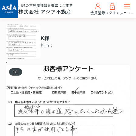
川越の不動産情報を豊富にご用意
株式会社 アジア不動産
会員登録
ログイン
メニュー
K様
担当：
-
1
/
1