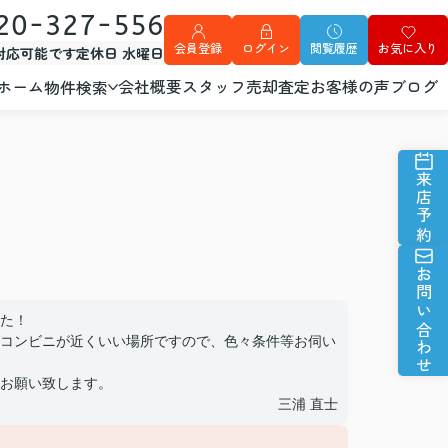
20-327-556
会員登録
ログイン
閲覧履歴
お気に入り
外対応可能です
定休日 水曜日
ホーム
会社概要
スタッフ
売却査定
お客様の声
ブログ
物件検索
来店予約
お問い合わせ
た！
コンビニが近くいい場所ですので、色々条件等お伺い
お願い致します。
三浦 直士