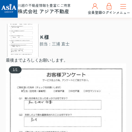
川越の不動産情報を豊富にご用意
株式会社 アジア不動産
会員登録
ログイン
メニュー
Ｋ様
担当：三浦 直士
最後までよろしくお願いします。
1
/
1