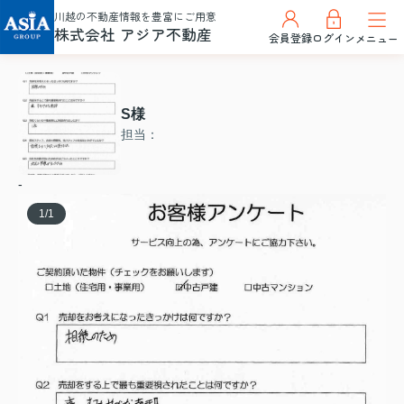
川越の不動産情報を豊富にご用意
株式会社 アジア不動産
会員登録
ログイン
メニュー
S様
担当：
-
1
/
1