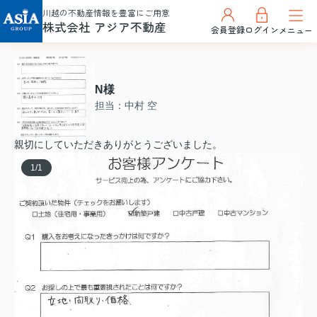
川越の不動産情報を豊富にご用意
株式会社 アジア不動産
会員登録
ログイン
メニュー
N様
担当：中村 空
親切にしていただきありがとうございました。
1
/
1