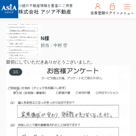
川越の不動産情報を豊富にご用意
株式会社 アジア不動産
会員登録
ログイン
メニュー
N様
担当：中村 空
親切にしていただきありがとうございました。
1
/
1