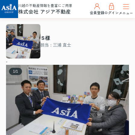
川越の不動産情報を豊富にご用意
株式会社 アジア不動産
会員登録
ログイン
メニュー
Ｓ様
担当：三浦 直士
-
1
/
1