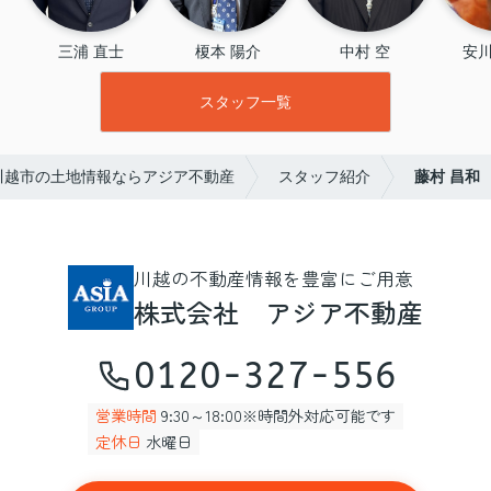
三浦 直士
榎本 陽介
中村 空
安川
スタッフ一覧
川越市の土地情報ならアジア不動産
スタッフ紹介
藤村 昌和
川越の不動産情報を豊富にご用意
株式会社 アジア不動産
0120-327-556
営業時間
9:30～18:00※時間外対応可能です
定休日
水曜日