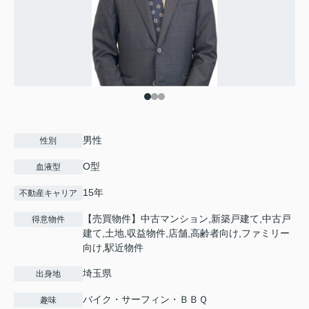
男性
性別
O型
血液型
15年
不動産キャリア
【売買物件】中古マンション,新築戸建て,中古戸
得意物件
建て,土地,収益物件,店舗,高齢者向け,ファミリー
向け,駅近物件
埼玉県
出身地
バイク・サーフィン・ＢＢＱ
趣味