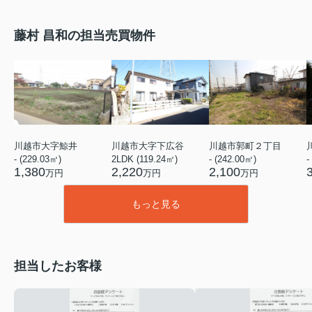
藤村 昌和の担当売買物件
川越市大字鯨井
川越市大字下広谷
川越市郭町２丁目
- (229.03㎡)
2LDK (119.24㎡)
- (242.00㎡)
-
1,380
2,220
2,100
万円
万円
万円
もっと見る
担当したお客様