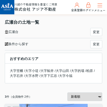
川越の不動産情報を豊富にご用意
株式会社 アジア不動産
会員登録
ログイン
メニュー
広瀬台の土地一覧
広瀬台
変更
条件から探す
変更
おすすめのエリア
大字笠幡
/
大字小堤
/
大字鯨井
/
大字山田
/
大字的場
/
柏原
/
大字石井
/
大字水野
/
大字下広谷
/
大字今福
3
件（会員物件 2件）