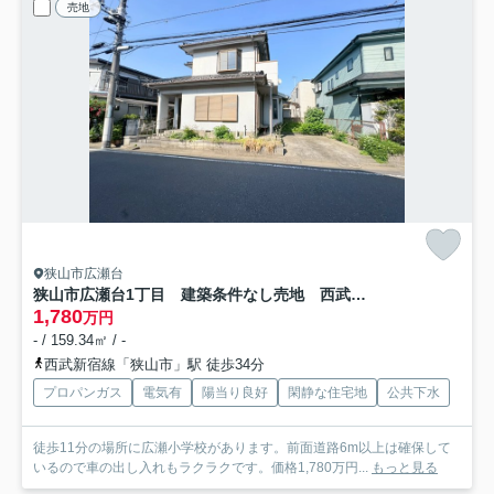
売地
狭山市広瀬台
狭山市広瀬台1丁目 建築条件なし売地 西武新宿線『狭山市駅』バス18分 【広瀬小学区】
1,780
万円
- / 159.34㎡ / -
西武新宿線「狭山市」駅 徒歩34分
プロパンガス
電気有
陽当り良好
閑静な住宅地
公共下水
徒歩11分の場所に広瀬小学校があります。前面道路6m以上は確保して
いるので車の出し入れもラクラクです。価格1,780万円...
もっと見る