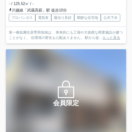
- / 125.52㎡ / -
川越線「武蔵高萩」駅 徒歩10分
プロパンガス
電気有
陽当り良好
閑静な住宅地
公共下水
第一種低層住居専用地域は、 将来的にも工場や大規模な商業施設が建つ
ことがなく、 住環境の変化も心配ありません。 駅から徒...
もっと見る
会員限定