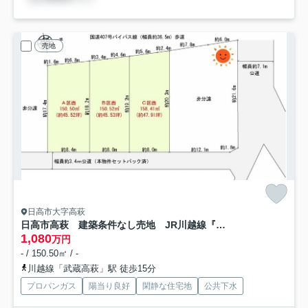
売地
日高市大字高萩
日高市高萩 建築条件なし売地 JR川越線『武蔵高萩駅』徒歩15分 【高萩北小学区】
1,080
万円
- / 150.50㎡ / -
川越線「武蔵高萩」駅 徒歩15分
プロパンガス
陽当り良好
閑静な住宅地
公共下水