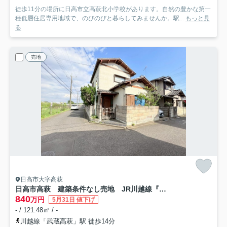
徒歩11分の場所に日高市立高萩北小学校があります。自然の豊かな第一
種低層住居専用地域で、のびのびと暮らしてみませんか。駅...
もっと見
る
売地
日高市大字高萩
日高市高萩 建築条件なし売地 JR川越線『武蔵高萩駅』徒歩14分 【高萩小学区】
840
万円
5月31日 値下げ
- / 121.48㎡ / -
川越線「武蔵高萩」駅 徒歩14分