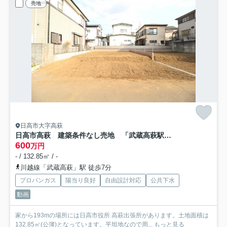
売地
日高市大字高萩
日高市高萩 建築条件なし売地 「武蔵高萩駅」徒歩7分 敷地40坪 【高萩小学区】
600
万円
- / 132.85㎡ / -
川越線「武蔵高萩」駅 徒歩7分
プロパンガス
陽当り良好
自由設計対応
公共下水
動画
家から193mの場所には日高市役所 高萩出張所があります。土地面積は
132.85㎡(公簿)となっています。平坦地なので周...
もっと見る