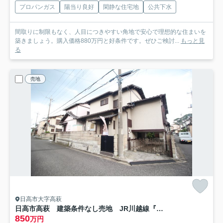
プロパンガス
陽当り良好
閑静な住宅地
公共下水
間取りに制限もなく、人目につきやすい角地で安心で理想的な住まいを
築きましょう。購入価格880万円と好条件です。ぜひご検討...
もっと見
る
売地
日高市大字高萩
日高市高萩 建築条件なし売地 JR川越線『武蔵高萩駅』徒歩10分 【高萩小学区】
850
万円