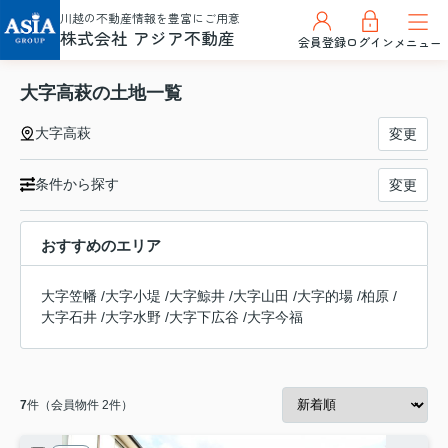
川越の不動産情報を豊富にご用意
株式会社 アジア不動産
会員登録
ログイン
メニュー
大字高萩の土地一覧
大字高萩
変更
条件から探す
変更
おすすめのエリア
大字笠幡
/
大字小堤
/
大字鯨井
/
大字山田
/
大字的場
/
柏原
/
大字石井
/
大字水野
/
大字下広谷
/
大字今福
7
件（会員物件 2件）