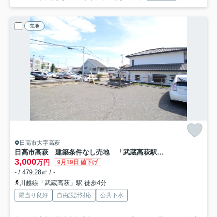
売地
日高市大字高萩
日高市高萩 建築条件なし売地 「武蔵高萩駅」徒歩4分 敷地144坪 【高萩小学区】
3,000
万円
9月19日 値下げ
- / 479.28㎡ / -
川越線「武蔵高萩」駅 徒歩4分
陽当り良好
自由設計対応
公共下水