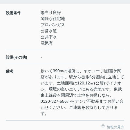
陽当り良好
設備条件
閑静な住宅地
プロパンガス
公営水道
公共下水
電気有
-
設備(その他)
歩いて390mの場所に、ヤオコー 川越霞ケ関
備考
店があります。駅から徒歩6分圏内に立地して
います。土地面積は120.12㎡(公簿)でイチオ
シ。環境の良いエリアにある売地です。東武
東上線霞ヶ関周辺で土地をお探しなら、
0120-327-556からアジア不動産までお問い合
わせください。ご連絡をお待ちしておりま
す。
情報の見方