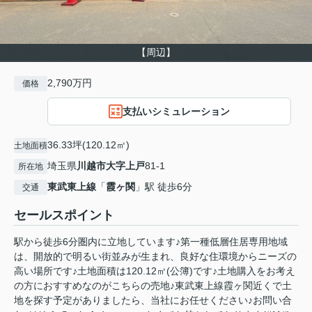
【周辺】
2,790万円
価格
支払いシミュレーション
36.33坪(120.12㎡)
土地面積
埼玉県
川越市
大字上戸
81-1
所在地
東武東上線
「
霞ヶ関
」駅 徒歩6分
交通
セールスポイント
駅から徒歩6分圏内に立地しています♪第一種低層住居専用地域
は、開放的で明るい街並みが生まれ、良好な住環境からニーズの
高い場所です♪土地面積は120.12㎡(公簿)です♪土地購入をお考え
の方におすすめなのがこちらの売地♪東武東上線霞ヶ関近くで土
地を探す予定がありましたら、当社にお任せください♪お問い合