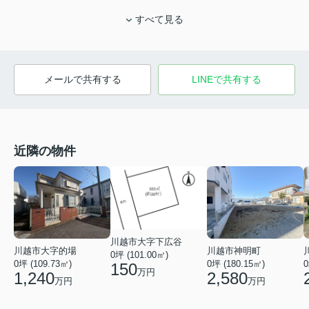
すべて見る
メールで共有する
LINEで共有する
近隣の物件
川越市大字下広谷
川越市大字的場
川越市神明町
0坪 (101.00㎡)
0坪 (109.73㎡)
0坪 (180.15㎡)
0
150
万円
1,240
2,580
万円
万円