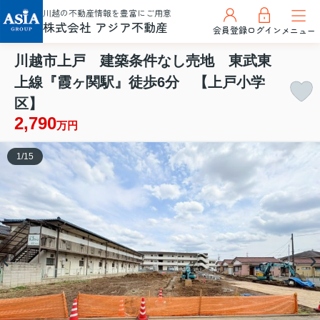
川越の不動産情報を豊富にご用意
株式会社 アジア不動産
会員登録
ログイン
メニュー
川越市上戸 建築条件なし売地 東武東
上線『霞ヶ関駅』徒歩6分 【上戸小学
区】
2,790
万円
1
/
15