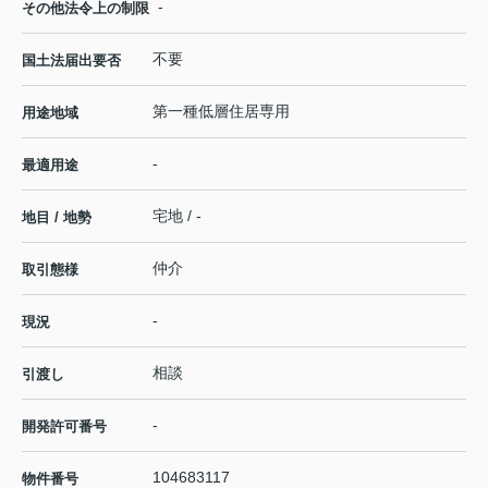
-
その他法令上の制限
不要
国土法届出要否
第一種低層住居専用
用途地域
-
最適用途
宅地 / -
地目 / 地勢
仲介
取引態様
-
現況
相談
引渡し
-
開発許可番号
104683117
物件番号