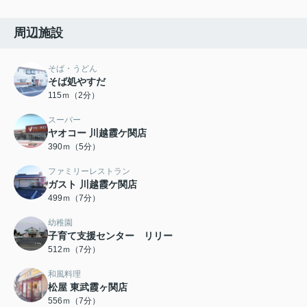
周辺施設
そば・うどん
そば処やすだ
115ｍ（2分）
スーパー
ヤオコー 川越霞ケ関店
390ｍ（5分）
ファミリーレストラン
ガスト 川越霞ケ関店
499ｍ（7分）
幼稚園
子育て支援センター リリー
512ｍ（7分）
和風料理
松屋 東武霞ヶ関店
556ｍ（7分）