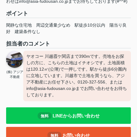
わせはinfo@asia-fudousan.co.jpまでお待ちしております(#^^#)
ポイント
閑静な住宅地
周辺交通量少なめ
駅徒歩10分以内
陽当り良
好
建築条件なし
担当者のコメント
ヤオコー 川越霞ケ関店まで390mです。売地をお探
しの方に、こちらの土地はイチオシです。土地面積
は120.12㎡(公簿)で一押しです。駅から徒歩6分圏内
(株) アジア
に立地しています。川越市で土地を買うなら、アジ
不動産
ア不動産にお任せ下さい。0120-327-556、または
info@asia-fudousan.co.jpまでお問い合わせをお待ち
しております。
LINEからお問い合わせ
無料
お問い合わせ
無料