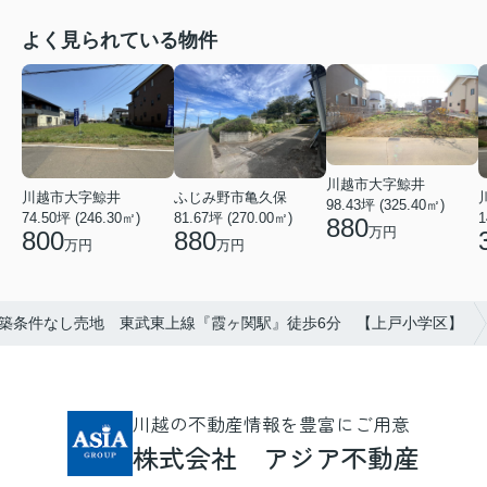
よく見られている物件
川越市大字鯨井
ふじみ野市亀久保
川越市大字鯨井
98.43坪 (325.40㎡)
81.67坪 (270.00㎡)
74.50坪 (246.30㎡)
1
880
万円
880
800
万円
万円
築条件なし売地 東武東上線『霞ヶ関駅』徒歩6分 【上戸小学区】
川越の不動産情報を豊富にご用意
株式会社 アジア不動産