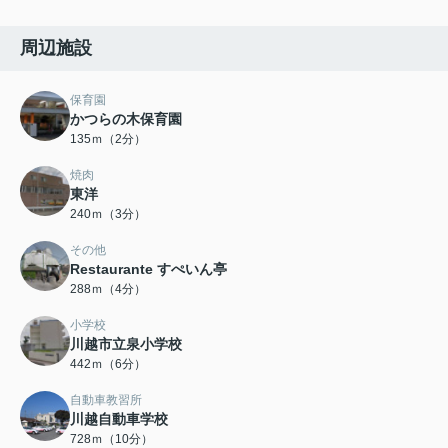
周辺施設
保育園
かつらの木保育園
135ｍ（2分）
焼肉
東洋
240ｍ（3分）
その他
Restaurante すぺいん亭
288ｍ（4分）
小学校
川越市立泉小学校
442ｍ（6分）
自動車教習所
川越自動車学校
728ｍ（10分）