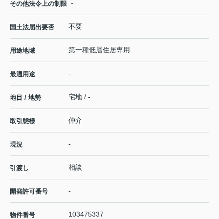
-
その他法令上の制限
不要
国土法届出要否
第一種低層住居専用
用途地域
-
最適用途
宅地 / -
地目 / 地勢
仲介
取引態様
-
現況
相談
引渡し
-
開発許可番号
103475337
物件番号