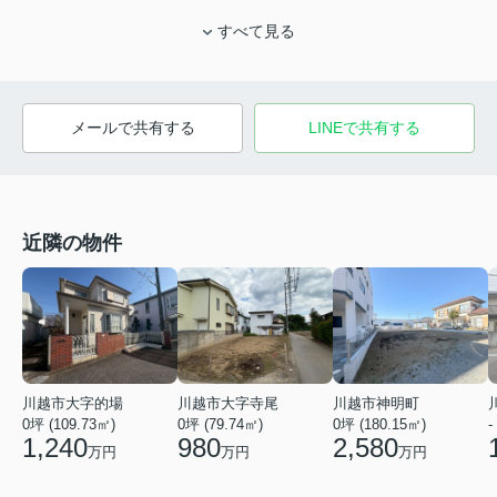
すべて見る
メールで共有する
LINEで共有する
近隣の物件
川越市大字的場
川越市大字寺尾
川越市神明町
0坪 (109.73㎡)
0坪 (79.74㎡)
0坪 (180.15㎡)
-
1,240
980
2,580
万円
万円
万円