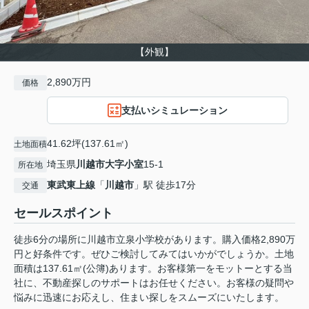
【外観】
2,890万円
価格
支払いシミュレーション
41.62坪(137.61㎡)
土地面積
埼玉県
川越市
大字小室
15-1
所在地
東武東上線
「
川越市
」駅 徒歩17分
交通
セールスポイント
徒歩6分の場所に川越市立泉小学校があります。購入価格2,890万
円と好条件です。ぜひご検討してみてはいかがでしょうか。土地
面積は137.61㎡(公簿)あります。お客様第一をモットーとする当
社に、不動産探しのサポートはお任せください。お客様の疑問や
悩みに迅速にお応えし、住まい探しをスムーズにいたします。