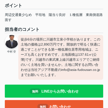
ポイント
周辺交通量少なめ
平坦地
陽当り良好
１種低層
東南側道路
面す
担当者のコメント
徒歩6分の場所に川越市立泉小学校があります。この
土地の価格は2,890万円です。開放的で明るく快適に
過ごすことができる第一種低層住居専用地域は、ニ
中村 空
ーズも高くおすすめです。土地面積は137.61㎡(公
簿)です。川越市の東武東上線川越市エリアでご納得
のいく土地を買いませんか。土地に関するお問い合
わせは当社アジア不動産のinfo@asia-fudousan.co.jp
までお願いいたします。
LINEからお問い合わせ
無料
お問い合わせ
無料