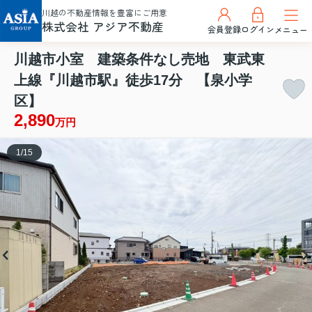
川越の不動産情報を豊富にご用意
株式会社 アジア不動産
会員登録
ログイン
メニュー
川越市小室 建築条件なし売地 東武東
上線『川越市駅』徒歩17分 【泉小学
区】
2,890
万円
1
/
15