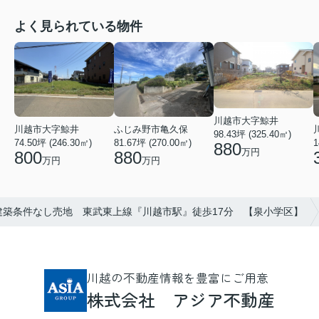
よく見られている物件
川越市大字鯨井
ふじみ野市亀久保
川越市大字鯨井
98.43坪 (325.40㎡)
81.67坪 (270.00㎡)
74.50坪 (246.30㎡)
1
880
万円
880
800
万円
万円
建築条件なし売地 東武東上線『川越市駅』徒歩17分 【泉小学区】
川越の不動産情報を豊富にご用意
株式会社 アジア不動産