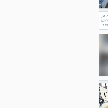
歩い
はイ
755