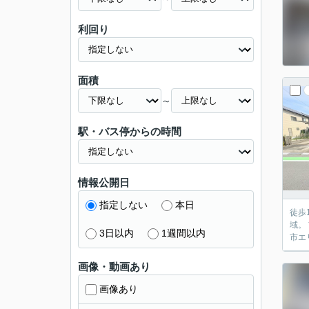
利回り
面積
～
駅・バス停からの時間
情報公開日
指定しない
本日
徒歩
域。
3日以内
1週間以内
市エリ
画像・動画あり
画像あり