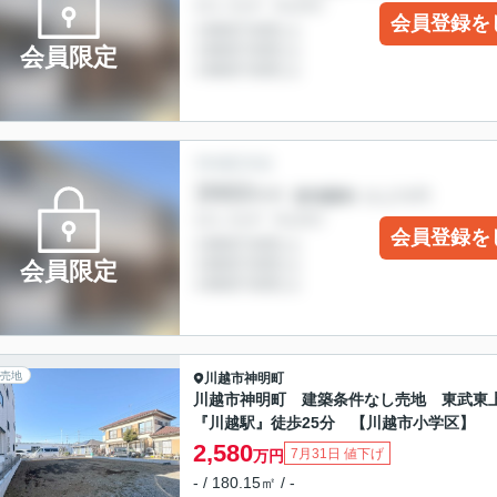
会員登録を
会員限定
会員登録を
会員限定
売地
川越市
神明町
川越市神明町 建築条件なし売地 東武東
『川越駅』徒歩25分 【川越市小学区】
2,580
7月31日 値下げ
万円
- / 180.15㎡ / -