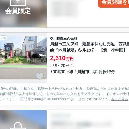
会員登録を
会員限定
売地
川越市
三久保町
川越市三久保町 建築条件なし売地 西武
線『本川越駅』徒歩13分 【第一小学区】
2,610
万円
- / 97.20㎡ / -
東武東上線
「
川越市
」駅 徒歩16分
15分の距離に川越市立川越第一中学校があるのも魅力。 映画館などの人が集まる施
 前面道路6m以上は確保しているので車の出し入れもラクラクです。 イチオシの土地面
アです。 ご質問等はinfo@asia-fudousan.co.jp、 または0120-327-5...
もっと見る