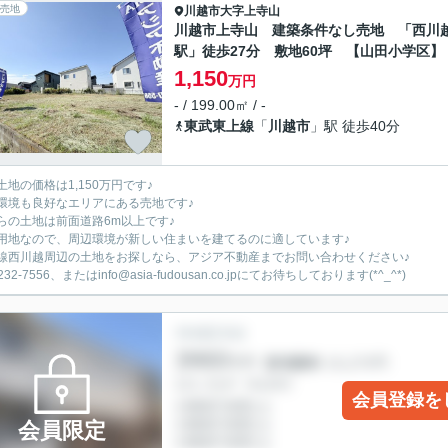
売地
川越市
大字上寺山
川越市上寺山 建築条件なし売地 「西川
駅」徒歩27分 敷地60坪 【山田小学区】
1,150
万円
- / 199.00㎡ / -
東武東上線
「
川越市
」駅 徒歩40分
土地の価格は1,150万円です♪
環境も良好なエリアにある売地です♪
らの土地は前面道路6m以上です♪
用地なので、周辺環境が新しい住まいを建てるのに適しています♪
線西川越周辺の土地をお探しなら、アジア不動産までお問い合わせください♪
-232-7556、またはinfo@asia-fudousan.co.jpにてお待ちしております(*^_^*)
会員登録を
会員限定