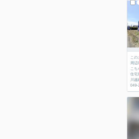
この
周辺
こち
住宅
川越
049