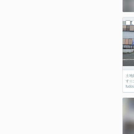
土地
す☆
fud