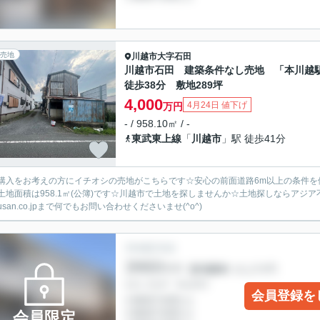
売地
川越市
大字石田
川越市石田 建築条件なし売地 「本川越
徒歩38分 敷地289坪
4,000
4月24日 値下げ
万円
- / 958.10㎡ / -
東武東上線
「
川越市
」駅 徒歩41分
購入をお考えの方にイチオシの売地がこちらです☆安心の前面道路6m以上の条件を
土地面積は958.1㎡(公簿)です☆川越市で土地を探しませんか☆土地探しならアジア不動
ousan.co.jpまで何でもお問い合わせくださいませ(^o^)
会員登録を
会員限定