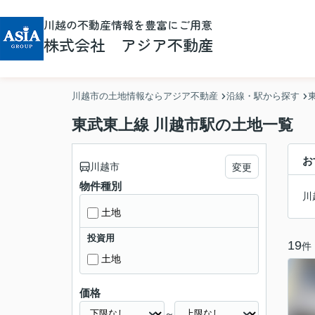
川越の不動産情報を豊富にご用意
株式会社 アジア不動産
川越市の土地情報ならアジア不動産
沿線・駅から探す
東武東上線 川越市駅の土地一覧
お
川越市
変更
物件種別
川
土地
投資用
19
件
土地
価格
～