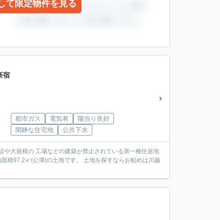
して限定物件を見る
新宿
都市ガス
電気有
陽当り良好
閑静な住宅地
公共下水
設や大規模の 工場などの建築が禁止されている第一種住居地
積97.2㎡(公簿)の土地です。 土地を探すならお勧めは川越