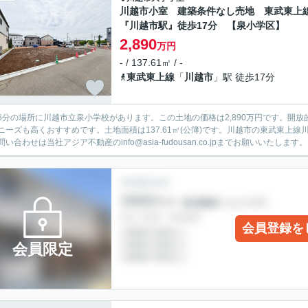
川越市小室 建築条件なし売地 東武東上
『川越市駅』徒歩17分 【泉小学区】
2,890
万円
- / 137.61㎡ / -
東武東上線
「
川越市
」駅 徒歩17分
6分の場所に川越市立泉小学校があります。この土地の価格は2,890万円です。開
ニーズも高くおすすめです。土地面積は137.61㎡(公簿)です。川越市の東武東上
い合わせは当社アジア不動産のinfo@asia-fudousan.co.jpまでお願いいたします。
会員登録を
会員限定