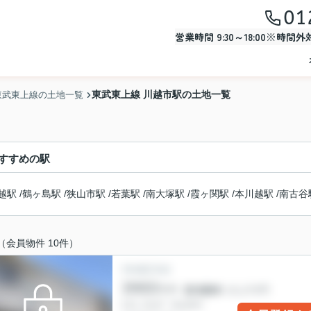
01
営業時間 9:30～18:00※時間
東武東上線 川越市駅の土地一覧
東武東上線の土地一覧
すすめの駅
越駅
/
鶴ヶ島駅
/
狭山市駅
/
若葉駅
/
南大塚駅
/
霞ヶ関駅
/
本川越駅
/
南古谷
（会員物件 10件）