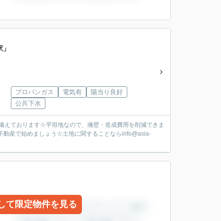
駅」
プロパンガス
電気有
陽当り良好
公共下水
備えております☆平坦地なので、擁壁・造成費用を削減できま
産で始めましょう☆土地に関することならinfo@asia-
して限定物件を見る