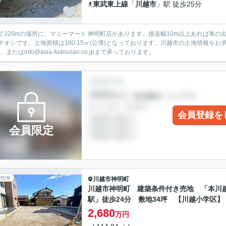
東武東上線
「
川越市
」駅 徒歩25分
て320mの場所に、マミーマート 神明町店があります。接道幅10m以上あれば車
チオシです。土地面積は180.15㎡(公簿)となっております。川越市の土地情報をお求
6、またはinfo@asia-fudousan.co.jpまで承っております。
会員登録を
会員限定
売地
川越市
神明町
川越市神明町 建築条件付き売地 「本川
駅」徒歩24分 敷地34坪 【川越小学区】
2,680
万円