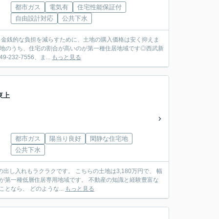
都市ガス
電気有
住宅性能保証付
自由設計対応
公共下水
でも金銭的な負担を減らすために、土地の購入価格は安く抑えま
街地のうち、住宅の割合が高いのが第一種住居地域です◎西武新
2-7556、ま...
もっと見る
東上
都市ガス
陽当り良好
閑静な住宅地
公共下水
し入れもラクラクです。 こちらの土地は3,180万円で、 幅
が第一種低層住居専用地域です。 不動産の知識と経験豊富な
となら、 どのような...
もっと見る