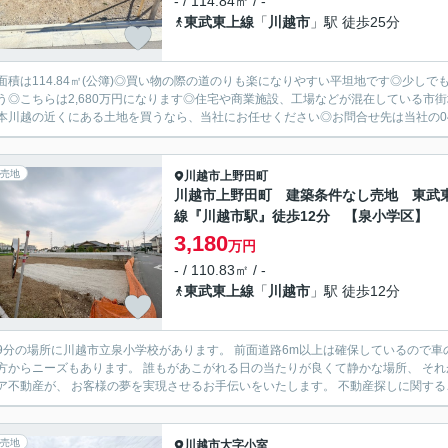
- / 114.84㎡ / -
東武東上線
「
川越市
」駅 徒歩25分
面積は114.84㎡(公簿)◎買い物の際の道のりも楽になりやすい平坦地です◎少し
う◎こちらは2,680万円になります◎住宅や商業施設、工場などが混在している市
本川越の近くにある土地を買うなら、当社にお任せください◎お問合せ先は当社の049-23
売地
川越市
上野田町
川越市上野田町 建築条件なし売地 東武
線『川越市駅』徒歩12分 【泉小学区】
3,180
万円
- / 110.83㎡ / -
東武東上線
「
川越市
」駅 徒歩12分
9分の場所に川越市立泉小学校があります。 前面道路6m以上は確保しているので車の出
方からニーズもあります。 誰もがあこがれる日の当たりが良くて静かな場所、 それ
ア不動産が、 お客様の夢を実現させるお手伝いをいたします。 不動産探しに関するこ
売地
川越市
大字小室