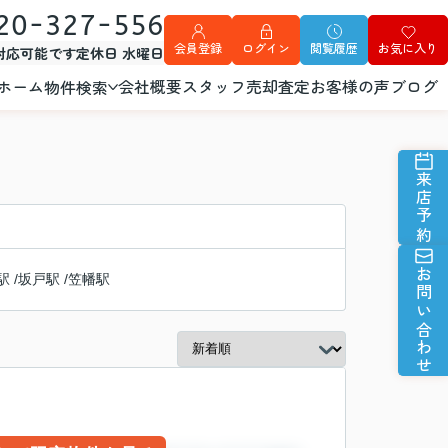
20-327-556
会員登録
ログイン
閲覧履歴
お気に入り
外対応可能です
定休日 水曜日
ホーム
会社概要
スタッフ
売却査定
お客様の声
ブログ
物件検索
来店予約
お問い合わせ
駅
/
坂戸駅
/
笠幡駅