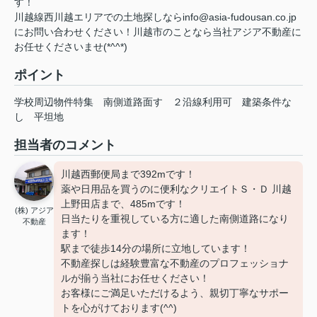
す！
川越線西川越エリアでの土地探しならinfo@asia-fudousan.co.jp
にお問い合わせください！川越市のことなら当社アジア不動産に
お任せくださいませ(*^^*)
ポイント
学校周辺物件特集
南側道路面す
２沿線利用可
建築条件な
し
平坦地
担当者のコメント
川越西郵便局まで392mです！
薬や日用品を買うのに便利なクリエイトＳ・Ｄ 川越
上野田店まで、485mです！
(株) アジア
日当たりを重視している方に適した南側道路になり
不動産
ます！
駅まで徒歩14分の場所に立地しています！
不動産探しは経験豊富な不動産のプロフェッショナ
ルが揃う当社にお任せください！
お客様にご満足いただけるよう、親切丁寧なサポー
トを心がけております(^^)