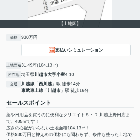
【土地図】
930万円
価格
支払いシミュレーション
31.49坪(104.13㎡)
土地面積
埼玉県
川越市
大字小室
4-10
所在地
川越線
「
西川越
」駅 徒歩14分
交通
東武東上線
「
川越市
」駅 徒歩16分
セールスポイント
薬や日用品を買うのに便利なクリエイトＳ・Ｄ 川越上野田店ま
で、485mです！
広さの心配がいらない土地面積104.13㎡！
価格930万円と抑えめの価格にも関わらず、条件も整った土地で