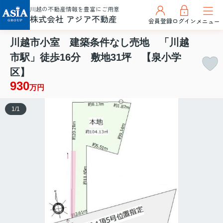
川越の不動産情報を豊富にご用意
株式会社 アジア不動産
会員登録
ログイン
メニュー
川越市小室 建築条件なし売地 「川越
市駅」徒歩16分 敷地31坪 【泉小学
区】
930
万円
1
/
1