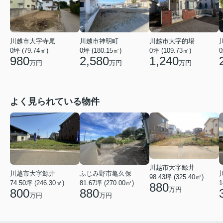
川越市大字寺尾
川越市神明町
川越市大字的場
0坪 (79.74㎡)
0坪 (180.15㎡)
0坪 (109.73㎡)
0
980
2,580
1,240
万円
万円
万円
よく見られている物件
川越市大字鯨井
ふじみ野市亀久保
川越市大字鯨井
98.43坪 (325.40㎡)
81.67坪 (270.00㎡)
74.50坪 (246.30㎡)
1
880
万円
880
800
万円
万円