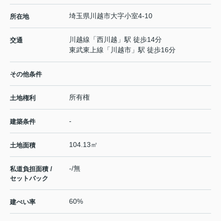
埼玉県
川越市
大字小室
4-10
所在地
川越線
「
西川越
」駅 徒歩14分
交通
東武東上線
「
川越市
」駅 徒歩16分
その他条件
所有権
土地権利
-
建築条件
104.13㎡
土地面積
-/無
私道負担面積 /
セットバック
60%
建ぺい率