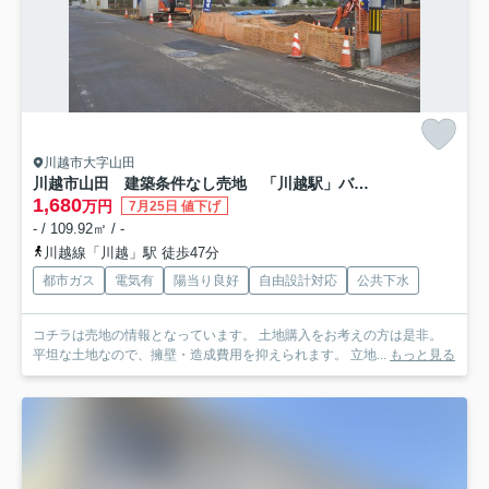
川越市大字山田
川越市山田 建築条件なし売地 「川越駅」バス18分 敷地36坪 【山田小学区】
1,680
万円
7月25日 値下げ
- / 109.92㎡ / -
川越線「川越」駅 徒歩47分
都市ガス
電気有
陽当り良好
自由設計対応
公共下水
コチラは売地の情報となっています。 土地購入をお考えの方は是非。
平坦な土地なので、擁壁・造成費用を抑えられます。 立地...
もっと見る