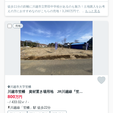
徒歩11分の距離に川越市立野田中学校があるのも魅力！土地購入をお考
えの方におすすめなのがこちらの売地！3,280万円で、...
もっと見る
売地
川越市大字笠幡
川越市笠幡 資材置き場用地 JR川越線『笠幡駅』徒歩22分
800
万円
- / 433.02㎡ / -
川越線「笠幡」駅 徒歩22分