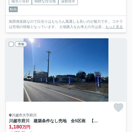
陽当り良好
閑静な住宅地
汲取排水
動画
南西側道路なので日当りはもちろん風通しも良いのが魅力です。 コチラ
は売地の情報となっています。 土地購入をお考えの方は是...
もっと見る
売地
川越市大字府川
川越市府川 建築条件なし売地 全5区画 【山田小学区】
1,180
万円