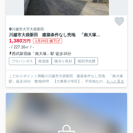
川越市大字大袋新田
川越市大袋新田 建築条件なし売地 「南大塚駅」徒歩16分 敷地68坪 【大東西小学区】
1,380
万円
1月29日 値下げ
- / 227.16㎡ / -
西武新宿線「南大塚」駅 徒歩16分
プロパンガス
南道路
陽当り良好
個別浄化槽
こだわりポイント満載の川越市大袋新田 建築条件なし売地 「南大塚
駅」徒歩16分 敷地68坪 【大東西小学区】。平坦地なの...
もっと見る