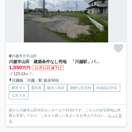
川越市大字山田
川越市山田 建築条件なし売地 「川越駅」バス13分 敷地37坪 【山田小学区】
1,550
万円
11月11日 値下げ
- / 123.13㎡ / -
川越線「川越」駅 徒歩50分
都市ガス
電気有
陽当り良好
閑静な住宅地
自由設計対応
公共下水
家から川越市山田市民センターまで429mです。こちらの住宅用地は周
囲も充実しており、これから新しい住まいをお考えの方はい...
もっと見
る