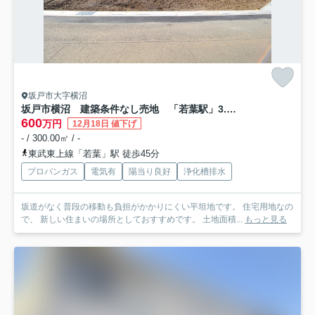
坂戸市大字横沼
坂戸市横沼 建築条件なし売地 「若葉駅」3.6ｋｍ 敷地90坪 【三芳野小学区】
600
万円
12月18日 値下げ
- / 300.00㎡ / -
東武東上線「若葉」駅 徒歩45分
プロパンガス
電気有
陽当り良好
浄化槽排水
坂道がなく普段の移動も負担がかかりにくい平坦地です。 住宅用地なの
で、 新しい住まいの場所としておすすめです。 土地面積...
もっと見る