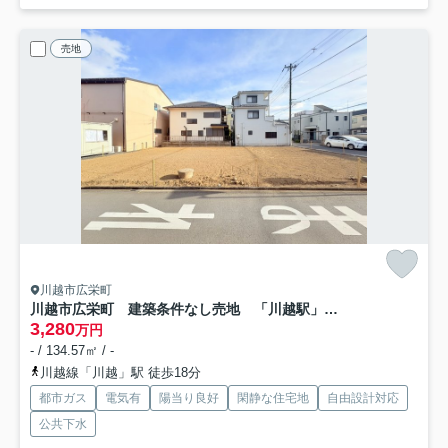
売地
川越市広栄町
川越市広栄町 建築条件なし売地 「川越駅」徒歩18分 敷地40坪 【大塚小学区】
3,280
万円
- / 134.57㎡ / -
川越線「川越」駅 徒歩18分
都市ガス
電気有
陽当り良好
閑静な住宅地
自由設計対応
公共下水