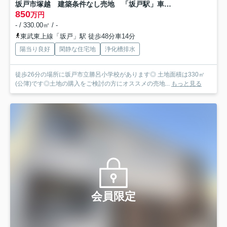
坂戸市塚越 建築条件なし売地 「坂戸駅」車14分 敷地99坪 【勝呂小学区】
850
万円
- / 330.00㎡ / -
東武東上線「坂戸」駅 徒歩48分車14分
陽当り良好
閑静な住宅地
浄化槽排水
徒歩26分の場所に坂戸市立勝呂小学校があります◎ 土地面積は330㎡
(公簿)です◎土地の購入をご検討の方にオススメの売地...
もっと見る
会員限定