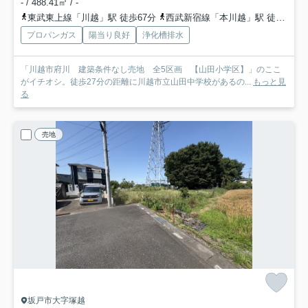
- / 488.41㎡ / -
東武東上線「川越」駅 徒歩67分
西武新宿線「本川越」駅 徒歩57分
プロパンガス
陽当り良好
浄化槽排水
「川越市府川 建築条件なし売地 全5区画 【山田小学区】」のここ
がイチオシ。徒歩27分の距離に川越市立山田中学校があるの...
もっと見
る
売地
坂戸市大字塚越