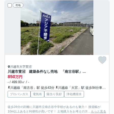
売地
川越市大字萱沼
川越市萱沼 建築条件なし売地 「南古谷駅」徒歩43分 敷地150坪 【南古谷小学区】
850
万円
- / 499.00㎡ / -
川越線「南古谷」駅 徒歩43分
川越線「大宮」駅 徒歩94分車22分
プロパンガス
電気有
陽当り良好
浄化槽排水
徒歩26分の距離に川越市立南古谷中学校があるのも魅力！ 接道幅が
10m以上あると利便性が高いです！ 土地購入をお考えの方...
もっと見る