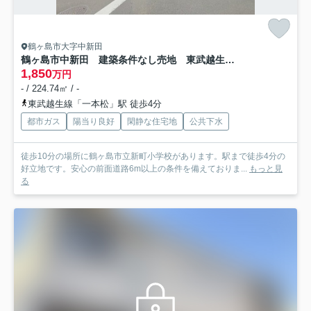
鶴ヶ島市大字中新田
鶴ヶ島市中新田 建築条件なし売地 東武越生線『一本松駅』徒歩4分 【新町小学区】
1,850
万円
- / 224.74㎡ / -
東武越生線「一本松」駅 徒歩4分
都市ガス
陽当り良好
閑静な住宅地
公共下水
徒歩10分の場所に鶴ヶ島市立新町小学校があります。駅まで徒歩4分の
好立地です。安心の前面道路6m以上の条件を備えておりま...
もっと見
る