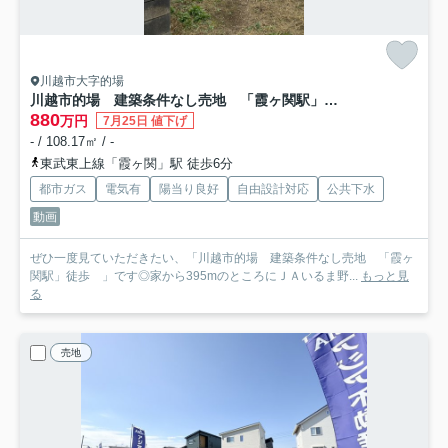
川越市大字的場
川越市的場 建築条件なし売地 「霞ヶ関駅」徒歩
880
万円
7月25日 値下げ
- / 108.17㎡ / -
東武東上線「霞ヶ関」駅 徒歩6分
都市ガス
電気有
陽当り良好
自由設計対応
公共下水
動画
ぜひ一度見ていただきたい、「川越市的場 建築条件なし売地 「霞ヶ
関駅」徒歩 」です◎家から395mのところにＪＡいるま野...
もっと見
る
売地