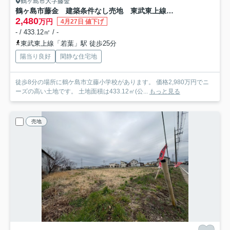
鶴ヶ島市大字藤金
鶴ヶ島市藤金 建築条件なし売地 東武東上線『若葉駅』徒歩25分 【藤小学区】
2,480
万円
4月27日 値下げ
- / 433.12㎡ / -
東武東上線「若葉」駅 徒歩25分
陽当り良好
閑静な住宅地
徒歩8分の場所に鶴ケ島市立藤小学校があります。 価格2,980万円でニ
ーズの高い土地です。 土地面積は433.12㎡(公...
もっと見る
売地