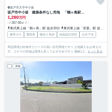
坂戸市大字中小坂
坂戸市中小坂 建築条件なし売地 「鶴ヶ島駅」徒歩30分 敷地80坪 【上谷小学区】
1,280
万円
- / 267.00㎡ / -
東武東上線「鶴ヶ島」駅 徒歩30分
東武東上線「若葉」駅 徒歩42分
都市ガス
電気有
陽当り良好
自由設計対応
公共下水
周辺環境が好条件でニーズの高い住宅用地です☆ 土地購入をお考えの
方、コチラの売地は環境も良くておすすめです☆ 価格1,2...
もっと見る
売地