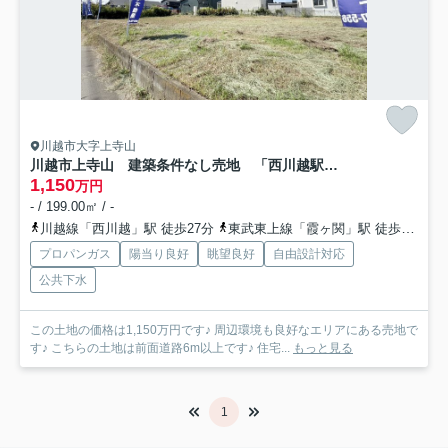
川越市大字上寺山
川越市上寺山 建築条件なし売地 「西川越駅」徒歩27分 敷地60坪 【山田小学区】
1,150
万円
- / 199.00㎡ / -
川越線「西川越」駅 徒歩27分
東武東上線「霞ヶ関」駅 徒歩33分
プロパンガス
陽当り良好
眺望良好
自由設計対応
公共下水
この土地の価格は1,150万円です♪ 周辺環境も良好なエリアにある売地で
す♪ こちらの土地は前面道路6m以上です♪ 住宅...
もっと見る
1