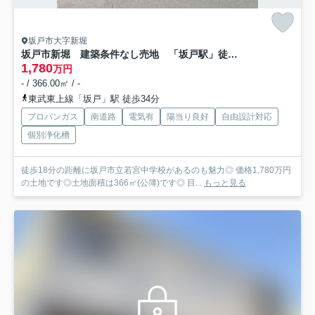
坂戸市大字新堀
坂戸市新堀 建築条件なし売地 「坂戸駅」徒歩34分 敷地110坪 【入西小学区】
1,780
万円
- / 366.00㎡ / -
東武東上線「坂戸」駅 徒歩34分
プロパンガス
南道路
電気有
陽当り良好
自由設計対応
個別浄化槽
徒歩18分の距離に坂戸市立若宮中学校があるのも魅力◎ 価格1,780万円
の土地です◎土地面積は366㎡(公簿)です◎ 目...
もっと見る