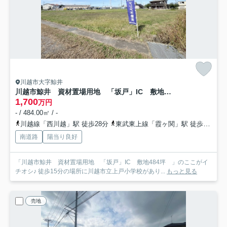
川越市大字鯨井
川越市鯨井 資材置場用地 「坂戸」IC 敷地484坪
1,700
万円
- / 484.00㎡ / -
川越線「西川越」駅 徒歩28分
東武東上線「霞ヶ関」駅 徒歩28分
南道路
陽当り良好
「川越市鯨井 資材置場用地 「坂戸」IC 敷地484坪 」のここがイ
チオシ♪ 徒歩15分の場所に川越市立上戸小学校があり...
もっと見る
売地