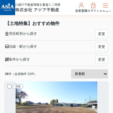
川越の不動産情報を豊富にご用意
株式会社 アジア不動産
会員登録
ログイン
メニュー
【土地特集】おすすめ物件
市区町村から探す
変更
沿線・駅から探す
変更
条件から探す
変更
26
件（会員物件 10件）
売地