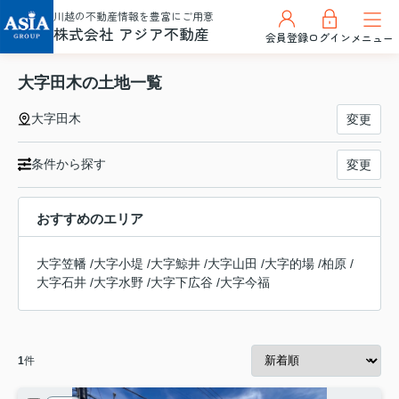
川越の不動産情報を豊富にご用意
株式会社 アジア不動産
会員登録
ログイン
メニュー
大字田木の土地一覧
大字田木
変更
条件から探す
変更
おすすめのエリア
大字笠幡
/
大字小堤
/
大字鯨井
/
大字山田
/
大字的場
/
柏原
/
大字石井
/
大字水野
/
大字下広谷
/
大字今福
1
件