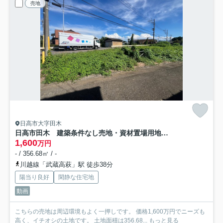
売地
日高市大字田木
日高市田木 建築条件なし売地・資材置場用地 JR川越線『武蔵高萩駅』徒歩38分
1,600
万円
- / 356.68㎡ / -
川越線「武蔵高萩」駅 徒歩38分
陽当り良好
閑静な住宅地
動画
こちらの売地は周辺環境もよく一押しです。 価格1,600万円でニーズも
高く、イチオシの土地です。 土地面積は356.68...
もっと見る