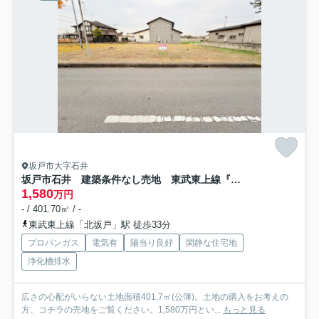
坂戸市大字石井
坂戸市石井 建築条件なし売地 東武東上線『北坂戸駅』徒歩33分 【勝呂小学区】
1,580
万円
- / 401.70㎡ / -
東武東上線「北坂戸」駅 徒歩33分
プロパンガス
電気有
陽当り良好
閑静な住宅地
浄化槽排水
広さの心配がいらない土地面積401.7㎡(公簿)。土地の購入をお考えの
方、コチラの売地をご覧ください。1,580万円とい...
もっと見る