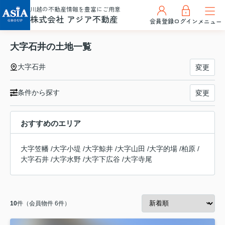
川越の不動産情報を豊富にご用意
株式会社 アジア不動産
会員登録
ログイン
メニュー
大字石井の土地一覧
大字石井
変更
条件から探す
変更
おすすめのエリア
大字笠幡
/
大字小堤
/
大字鯨井
/
大字山田
/
大字的場
/
柏原
/
大字石井
/
大字水野
/
大字下広谷
/
大字寺尾
10
件（会員物件 6件）