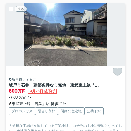
売地
坂戸市大字石井
坂戸市石井 建築条件なし売地 東武東上線『若葉駅』徒歩24分 【千代田小学区】
600
万円
4月25日 値下げ
- / 80.87㎡ / -
東武東上線「若葉」駅 徒歩24分
プロパンガス
陽当り良好
閑静な住宅地
公共下水
大規模な工場が立地している工業地域。 コチラの土地は売地となってお
り、 土地購入予定の方にお勧めです。 少しでも金銭的な...
もっと見る