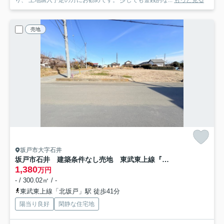
売地
坂戸市大字石井
坂戸市石井 建築条件なし売地 東武東上線『北坂戸駅』バス10分 【勝呂小学区】
1,380
万円
- / 300.02㎡ / -
東武東上線「北坂戸」駅 徒歩41分
陽当り良好
閑静な住宅地