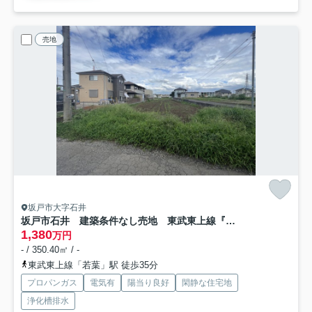
売地
坂戸市大字石井
坂戸市石井 建築条件なし売地 東武東上線『若葉駅』徒歩35分 【勝呂小学区】
1,380
万円
- / 350.40㎡ / -
東武東上線「若葉」駅 徒歩35分
プロパンガス
電気有
陽当り良好
閑静な住宅地
浄化槽排水