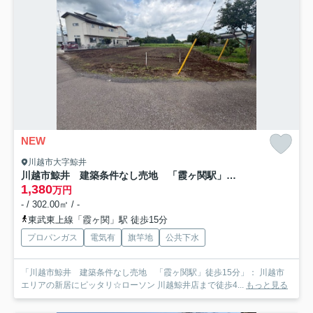
NEW
川越市大字鯨井
川越市鯨井 建築条件なし売地 「霞ヶ関駅」徒歩15分
1,380
万円
- / 302.00㎡ / -
東武東上線「霞ヶ関」駅 徒歩15分
プロパンガス
電気有
旗竿地
公共下水
「川越市鯨井 建築条件なし売地 「霞ヶ関駅」徒歩15分」： 川越市
エリアの新居にピッタリ☆ローソン 川越鯨井店まで徒歩4...
もっと見る