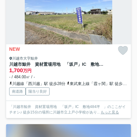
NEW
川越市大字鯨井
川越市鯨井 資材置場用地 「坂戸」IC 敷地484坪
1,700
万円
- / 484.00㎡ / -
川越線「西川越」駅 徒歩28分
東武東上線「霞ヶ関」駅 徒歩28分
南道路
陽当り良好
「川越市鯨井 資材置場用地 「坂戸」IC 敷地484坪 」のここがイ
チオシ♪ 徒歩15分の場所に川越市立上戸小学校があり...
もっと見る