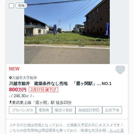
売地
NEW
川越市大字鯨井
川越市鯨井 建築条件なし売地 「霞ヶ関駅」徒歩23分 敷地60坪 【上戸小学区】
NO.1
800
万円
2月27日 値下げ
- / 246.30㎡ / -
東武東上線「霞ヶ関」駅 徒歩23分
プロパンガス
電気有
陽当り良好
自由設計対応
公共下水
コチラの土地は売地となっており、土地購入予定の方にオススメです！
こちらの住宅用地は周辺環境も整っており、快適な生活を期...
もっと見