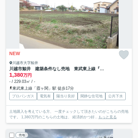
NEW
川越市大字鯨井
川越市鯨井 建築条件なし売地 東武東上線『霞ヶ関駅』徒歩17分 【上戸小学区】
1,380
万円
- / 229.03㎡ / -
東武東上線「霞ヶ関」駅 徒歩17分
プロパンガス
電気有
陽当り良好
閑静な住宅地
公共下水
土地購入を考えている方、 一度チェックして頂きたいのがこちらの売地
です。 1,380万円のこちらの土地は、 経済的かつ好...
もっと見る
売地