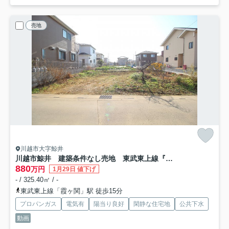
売地
川越市大字鯨井
川越市鯨井 建築条件なし売地 東武東上線『霞ヶ関駅』徒歩15分 【上戸小学区】
880
万円
1月29日 値下げ
- / 325.40㎡ / -
東武東上線「霞ヶ関」駅 徒歩15分
プロパンガス
電気有
陽当り良好
閑静な住宅地
公共下水
動画