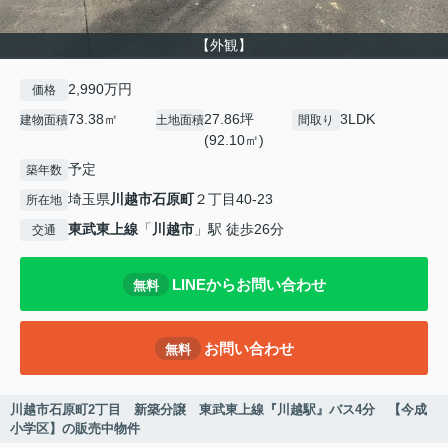
【外観】
2,990万円
価格
73.38㎡
27.86坪
3LDK
建物面積
土地面積
間取り
(92.10㎡)
予定
築年数
埼玉県
川越市
石原町
２丁目40-23
所在地
東武東上線
「
川越市
」駅 徒歩26分
交通
LINEからお問い合わせ
無料
お問い合わせ
無料
川越市石原町2丁目 新築分譲 東武東上線『川越駅』バス4分 【今成
小学区】の販売中物件