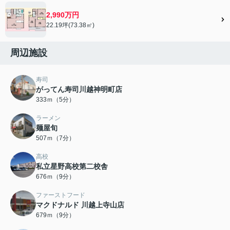
2,990万円
22.19坪(73.38㎡)
周辺施設
寿司
がってん寿司川越神明町店
333ｍ（5分）
ラーメン
麺屋旬
507ｍ（7分）
高校
私立星野高校第二校舎
676ｍ（9分）
ファーストフード
マクドナルド 川越上寺山店
679ｍ（9分）