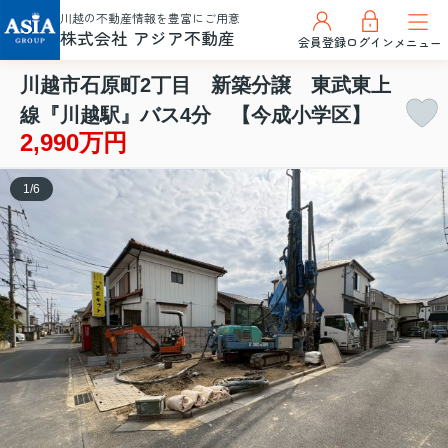
川越の不動産情報を豊富にご用意
株式会社 アジア不動産
会員登録
ログイン
メニュー
川越市石原町2丁目 新築分譲 東武東上
線『川越駅』バス4分 【今成小学区】
2,990万円
1
/
6