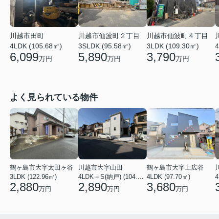
川越市田町
川越市仙波町２丁目
川越市仙波町４丁目
4LDK (105.68㎡)
3SLDK (95.58㎡)
3LDK (109.30㎡)
4
6,099
5,890
3,790
万円
万円
万円
よく見られている物件
鶴ヶ島市大字太田ヶ谷
川越市大字山田
鶴ヶ島市大字上広谷
3LDK (122.96㎡)
4LDK＋S(納戸) (104.13㎡)
4LDK (97.70㎡)
4
2,880
2,890
3,680
万円
万円
万円