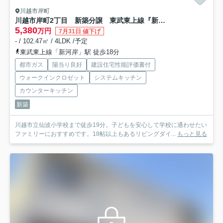
川越市岸町
川越市岸町2丁目 新築分譲 東武東上線『新河岸駅』徒歩18分 【仙波小学区】
5,380
万円
7月31日 値下げ
- / 102.47㎡ / 4LDK /予定
東武東上線「新河岸」駅 徒歩18分
都市ガス
陽当り良好
建設住宅性能評価書付
ウォークインクロゼット
システムキッチン
カウンターキッチン
新築
川越市立仙波小学校まで徒歩19分。子どもを安心して学校に通わせたい
ファミリーにおすすめです。18帖以上もあるリビングダイ...
もっと見る