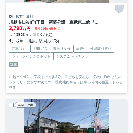
川越市仙波町
川越市仙波町4丁目 新築分譲 東武東上線『川越駅』徒歩15分 【仙波小学区】
3,790
万円
6月25日 値下げ
- / 109.30㎡ / 3LDK /予定
川越線「川越」駅 徒歩15分
駐車2台可
都市ガス
陽当り良好
建設住宅性能評価書付
ウォークインクロゼット
システムキッチン
新築
川越市立仙波小学校まで徒歩8分。子どもを安心して学校に通わせたい
ファミリーにおすすめです。暖房機能を使えば寒い時期の室温...
もっと
見る
新築一戸建