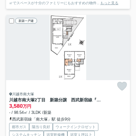
㎡でスペースが十分のファミリーにもおすすめの物件...
もっと見る
新築一戸建
川越市南大塚
川越市南大塚2丁目 新築分譲 西武新宿線『南大塚駅』徒歩9分 【大東東小学区】
3,580
万円
- / 98.54㎡ / 3LDK /新築
西武新宿線「南大塚」駅 徒歩9分
都市ガス
陽当り良好
ウォークインクロゼット
システムキッチン
浴室乾燥機
浴室１坪以上