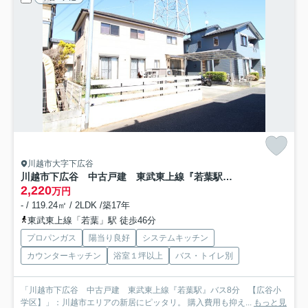
川越市大字下広谷
川越市下広谷 中古戸建 東武東上線『若葉駅』バス8分 【広谷小学区】
2,220
万円
- / 119.24㎡ / 2LDK /築17年
東武東上線「若葉」駅 徒歩46分
プロパンガス
陽当り良好
システムキッチン
カウンターキッチン
浴室１坪以上
バス・トイレ別
「川越市下広谷 中古戸建 東武東上線『若葉駅』バス8分 【広谷小
学区】」：川越市エリアの新居にピッタリ。 購入費用も抑え...
もっと見