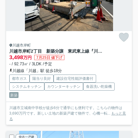
川越市岸町
川越市岸町2丁目 新築分譲 東武東上線『川越駅』徒歩18分 【仙波小学区】
3,498
万円
7月25日 値下げ
- / 92.73㎡ / 3LDK /予定
川越線「川越」駅 徒歩18分
都市ガス
陽当り良好
建設住宅性能評価書付
システムキッチン
カウンターキッチン
食器洗い乾燥機
新築
川越市立城南中学校が徒歩6分で通学にも便利です。こちらの物件は
3,690万円です。新しい土地の新築戸建て物件で、心機一転...
もっと見
る
中古一戸建