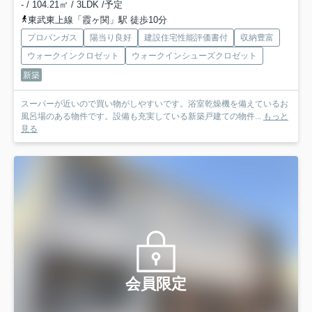
- / 104.21㎡ / 3LDK /予定
東武東上線「霞ヶ関」駅 徒歩10分
プロパンガス
陽当り良好
建設住宅性能評価書付
収納豊富
ウォークインクロゼット
ウォークインシューズクロゼット
新築
スーパーが近いので買い物がしやすいです。浴室乾燥機を備えているお
風呂場のある物件です。設備も充実している新築戸建ての物件...
もっと
見る
会員限定