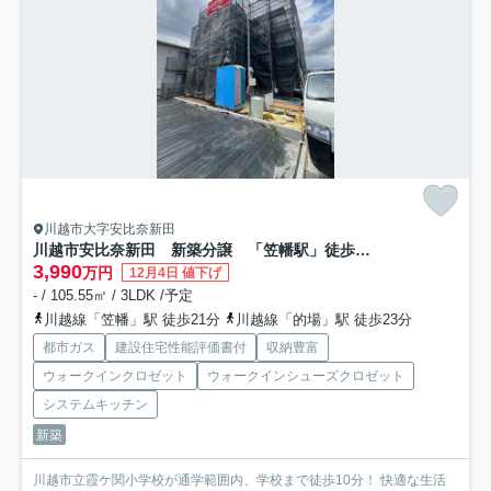
川越市大字安比奈新田
川越市安比奈新田 新築分譲 「笠幡駅」徒歩21分 敷地34坪 【霞ヶ関小学区】
3,990
万円
12月4日 値下げ
- / 105.55㎡ / 3LDK /予定
川越線「笠幡」駅 徒歩21分
川越線「的場」駅 徒歩23分
都市ガス
建設住宅性能評価書付
収納豊富
ウォークインクロゼット
ウォークインシューズクロゼット
システムキッチン
新築
川越市立霞ケ関小学校が通学範囲内、学校まで徒歩10分！ 快適な生活