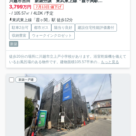
川越市吉田 新築分譲 東武東上線『霞ヶ関駅』徒歩12分 【上戸小学区】
3,799
万円
7月13日 値下げ
- / 105.57㎡ / 4LDK /予定
東武東上線「霞ヶ関」駅 徒歩12分
駐車2台可
都市ガス
陽当り良好
建設住宅性能評価書付
収納豊富
ウォークインクロゼット
新築
徒歩20分の場所に川越市立上戸小学校があります。浴室乾燥機を備えて
いるお風呂場のある物件です。建物面積105.57平米の...
もっと見る
新築一戸建