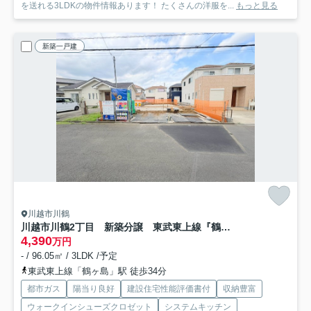
を送れる3LDKの物件情報あります！ たくさんの洋服を...
もっと見る
新築一戸建
川越市川鶴
川越市川鶴2丁目 新築分譲 東武東上線『鶴ヶ島駅』徒歩34分 【川越西小学区】
4,390
万円
- / 96.05㎡ / 3LDK /予定
東武東上線「鶴ヶ島」駅 徒歩34分
都市ガス
陽当り良好
建設住宅性能評価書付
収納豊富
ウォークインシューズクロゼット
システムキッチン