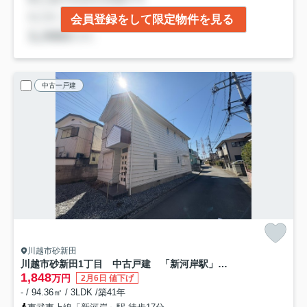
会員登録をして限定物件を見る
中古一戸建
川越市砂新田
川越市砂新田1丁目 中古戸建 「新河岸駅」徒歩17分 敷地37坪 【高階北小学区】
1,848
万円
2月6日 値下げ
- / 94.36㎡ / 3LDK /築41年