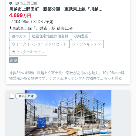
川越市上野田町
川越市上野田町 新築分譲 東武東上線『川越市駅』徒歩11分 【泉小学区】
4,899
万円
- / 104.96㎡ / 3LDK /予定
東武東上線「川越市」駅 徒歩11分
都市ガス
建設住宅性能評価書付
収納豊富
ウォークインシューズクロゼット
システムキッチン
カウンターキッチン
新築
徒歩8分の距離に川越市立富士見中学校があるのも魅力。104.96㎡の建
物面積がある物件です。システムキッチン付きの物件で...
もっと見る
新築一戸建