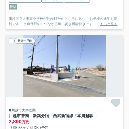
新築
川越市立大東東小学校が徒歩17分のところにあり、 お子様の通学も便
利です。 水道代節約につながる追い焚き機能付きです。 ...
もっと見る
新築一戸建
川越市大字菅間
川越市菅間 新築分譲 西武新宿線『本川越駅』より5.0km 【芳野小学区】
2,890
万円
- / 95.58㎡ / 4LDK /予定