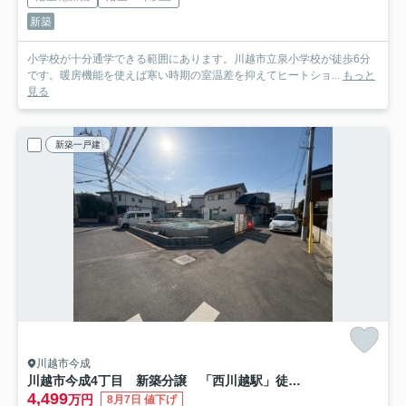
新築
小学校が十分通学できる範囲にあります。川越市立泉小学校が徒歩6分
です。暖房機能を使えば寒い時期の室温差を抑えてヒートショ...
もっと
見る
新築一戸建
川越市今成
川越市今成4丁目 新築分譲 「西川越駅」徒歩13分 敷地40坪 【泉小学区】
4,499
万円
8月7日 値下げ