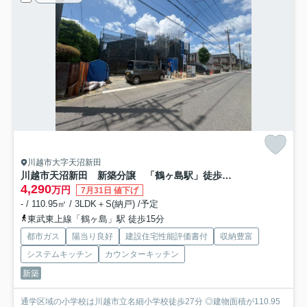
川越市大字天沼新田
川越市天沼新田 新築分譲 「鶴ヶ島駅」徒歩15分 敷地61坪 【名細小学区】
4,290
万円
7月31日 値下げ
- / 110.95㎡ / 3LDK＋S(納戸) /予定
東武東上線「鶴ヶ島」駅 徒歩15分
都市ガス
陽当り良好
建設住宅性能評価書付
収納豊富
システムキッチン
カウンターキッチン
新築
通学区域の小学校は川越市立名細小学校徒歩27分 ◎建物面積が110.95