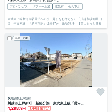
東武東上線「新河岸」駅 徒歩17分
プロパンガス
リフォーム済
電気有
公共下水
東武東上線新河岸駅周辺への引っ越しをお考えなら 「川越市砂新田1丁
目 中古戸建 「新河岸駅」徒歩17分 敷地37坪 【高...
もっと見る
新築一戸建
川越市上戸新町
川越市上戸新町 新築分譲 東武東上線『霞ヶ関駅』徒歩10分 【上戸小学区】
4,298
万円
8月6日 値下げ