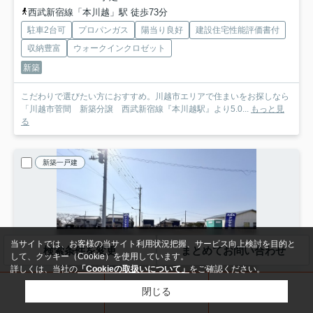
西武新宿線「本川越」駅 徒歩73分
駐車2台可
プロパンガス
陽当り良好
建設住宅性能評価書付
収納豊富
ウォークインクロゼット
新築
こだわりで選びたい方におすすめ。川越市エリアで住まいをお探しなら
「川越市菅間 新築分譲 西武新宿線『本川越駅』より5.0...
もっと見
る
新築一戸建
当サイトでは、お客様の当サイト利用状況把握、サービス向上検討を目的と
検索条件を変更
まとめてお問い合わせ
して、クッキー（Cookie）を使用しています。
詳しくは、当社の
「Cookieの取扱いについて」
をご確認ください。
閉じる
電話
来店予約
メール