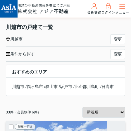
川越の不動産情報を豊富にご用意
株式会社 アジア不動産
会員登録
ログイン
メニュー
川越市の戸建て一覧
川越市
変更
条件から探す
変更
おすすめのエリア
川越市
/
鶴ヶ島市
/
狭山市
/
坂戸市
/
比企郡川島町
/
日高市
33
件（会員物件 6件）
新築一戸建