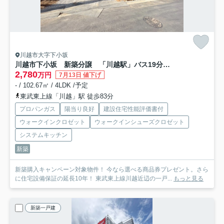
川越市大字下小坂
川越市下小坂 新築分譲 「川越駅」バス19分 敷地64坪 【名細小学区】
2,780
万円
7月13日 値下げ
- / 102.67㎡ / 4LDK /予定
東武東上線「川越」駅 徒歩83分
プロパンガス
陽当り良好
建設住宅性能評価書付
ウォークインクロゼット
ウォークインシューズクロゼット
システムキッチン
新築
新築購入キャンペーン対象物件！ 今なら選べる商品券プレゼント。さら
に住宅設備保証の延長10年！ 東武東上線川越近辺の一戸...
もっと見る
新築一戸建