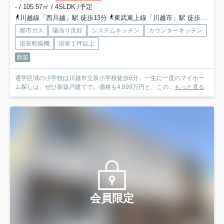
- / 105.57㎡ / 4SLDK /予定
川越線「西川越」駅 徒歩13分
東武東上線「川越市」駅 徒歩15分
都市ガス
陽当り良好
システムキッチン
カウンターキッチン
浴室乾燥機
浴室１坪以上
新築
通学区域の小学校は川越市立泉小学校徒歩6分。一生に一度のマイホー
ム探しは、ぜひ新築戸建てで。価格も4,899万円と、この...
もっと見る
会員限定