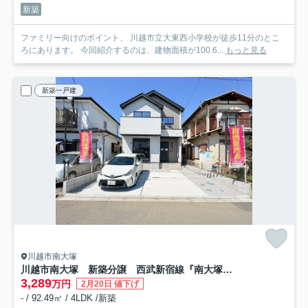
新築
ファミリー向けのポイント、 川越市立大東西小学校が徒歩11分のとこ
ろにあります。 今回紹介するのは、建物面積が100.6...
もっと見る
新築一戸建
川越市南大塚
川越市南大塚 新築分譲 西武新宿線『南大塚駅』徒歩13分 【武蔵野小学区】
3,289
万円
2月20日 値下げ
- / 92.49㎡ / 4LDK /新築