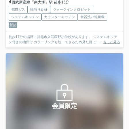
西武新宿線「南大塚」駅 徒歩13分
都市ガス
陽当り良好
ウォークインクロゼット
システムキッチン
カウンターキッチン
食器洗い乾燥機
新築
徒歩17分の場所に川越市立武蔵野小学校があります。 システムキッチ
ン付きの物件で カラーリングも統一できるため見た目に一...
もっと見る
会員限定