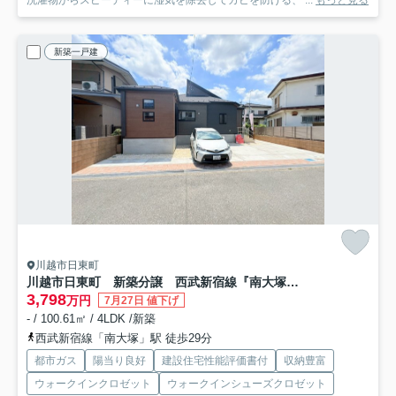
新築一戸建
川越市日東町
川越市日東町 新築分譲 西武新宿線『南大塚駅』徒歩29分 【大東西小学区】
3,798
万円
7月27日 値下げ
- / 100.61㎡ / 4LDK /新築
西武新宿線「南大塚」駅 徒歩29分
都市ガス
陽当り良好
建設住宅性能評価書付
収納豊富
ウォークインクロゼット
ウォークインシューズクロゼット