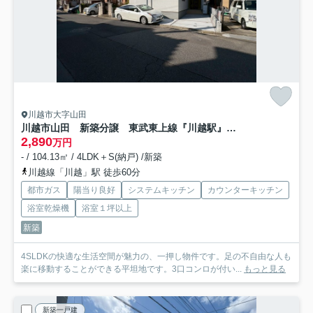
川越市大字山田
川越市山田 新築分譲 東武東上線『川越駅』バス12分 【山田小学区】
2,890
万円
- / 104.13㎡ / 4LDK＋S(納戸) /新築
川越線「川越」駅 徒歩60分
都市ガス
陽当り良好
システムキッチン
カウンターキッチン
浴室乾燥機
浴室１坪以上
新築
4SLDKの快適な生活空間が魅力の、一押し物件です。足の不自由な人も
楽に移動することができる平坦地です。3口コンロが付い...
もっと見る
新築一戸建