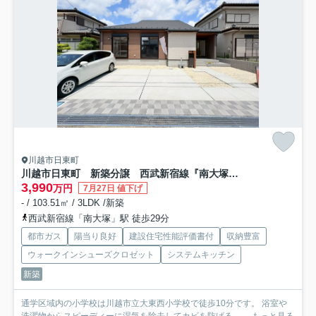
川越市日東町
川越市日東町 新築分譲 西武新宿線『南大塚駅』徒歩29分 【大東西小学区】
3,990
万円
7月27日 値下げ
- / 103.51㎡ / 3LDK /新築
西武新宿線「南大塚」駅 徒歩29分
都市ガス
陽当り良好
建設住宅性能評価書付
収納豊富
ウォークインシューズクロゼット
システムキッチン
新築
通学区域内の小学校は川越市立大東西小学校で徒歩10分です。 浴室や
洗濯物からスピーディーに湿気を除去してカビを防げる、 ...
もっと見る