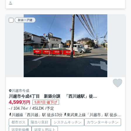
る
新築一戸建
川越市今成
川越市今成4丁目 新築分譲 「西川越駅」徒歩13分 敷地43坪 【泉小学区】
4,599
万円
5月7日 値下げ
- / 104.74㎡ / 4SLDK /予定
川越線「西川越」駅 徒歩13分
東武東上線「川越市」駅 徒歩15分
都市ガス
陽当り良好
システムキッチン
カウンターキッチン
浴室乾燥機
浴室１坪以上