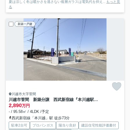
夏は涼しく冬は暖かさを逃さない複層ガラスは電気代を抑え...
もっと見
る
新築一戸建
川越市大字菅間
川越市菅間 新築分譲 西武新宿線『本川越駅』より5.0km 【芳野小学区】
2,890
万円
- / 95.58㎡ / 4LDK /予定
西武新宿線「本川越」駅 徒歩73分
駐車2台可
プロパンガス
陽当り良好
建設住宅性能評価書付