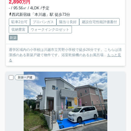
2,890
万円
- / 95.56㎡ / 4LDK /予定
西武新宿線「本川越」駅 徒歩73分
駐車2台可
プロパンガス
陽当り良好
建設住宅性能評価書付
収納豊富
ウォークインクロゼット
新築
通学区域内の小学校は川越市立芳野小学校で徒歩26分です。こちらは清
潔感のある新築戸建て物件です。浴室乾燥機のあるお風呂場...
もっと見
る
新築一戸建