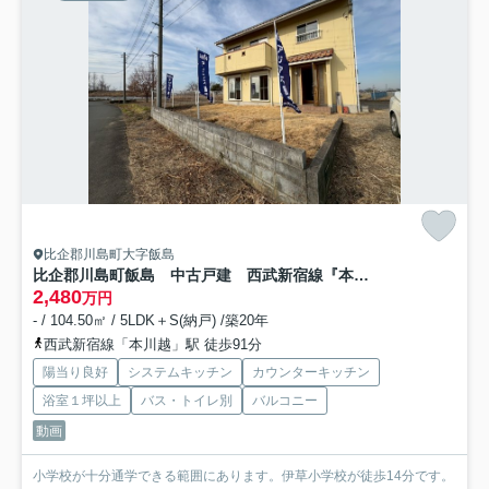
比企郡川島町大字飯島
比企郡川島町飯島 中古戸建 西武新宿線『本川越駅』徒歩91分 【伊草小学区】
2,480
万円
- / 104.50㎡ / 5LDK＋S(納戸) /築20年
西武新宿線「本川越」駅 徒歩91分
陽当り良好
システムキッチン
カウンターキッチン
浴室１坪以上
バス・トイレ別
バルコニー
動画
小学校が十分通学できる範囲にあります。伊草小学校が徒歩14分です。