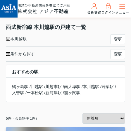
川越の不動産情報を豊富にご用意
株式会社 アジア不動産
会員登録
ログイン
メニュー
西武新宿線 本川越駅の戸建て一覧
本川越駅
変更
条件から探す
変更
おすすめの駅
鶴ヶ島駅
/
川越駅
/
川越市駅
/
南大塚駅
/
本川越駅
/
若葉駅
/
入曽駅
/
一本松駅
/
新河岸駅
/
霞ヶ関駅
5
件（会員物件 1件）