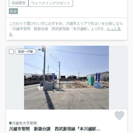
収納豊富
ウォークインクロゼット
新築
こだわりで選びたい方におすすめ。川越市エリアで住まいをお探しなら
「川越市菅間 新築分譲 西武新宿線『本川越駅』より5.0...
もっと見
る
新築一戸建
川越市大字菅間
川越市菅間 新築分譲 西武新宿線『本川越駅』より5.0km 【芳野小学区】