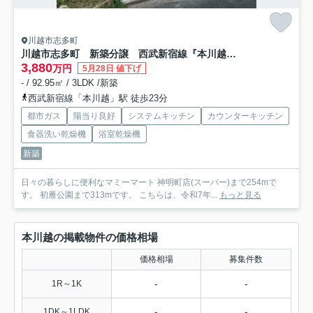
川越市志多町
川越市志多町 新築分譲 西武新宿線『本川越駅』徒歩23分 【川越小学区】
3,880
万円
5月28日 値下げ
- / 92.95㎡ / 3LDK /新築
西武新宿線「本川越」駅 徒歩23分
都市ガス
陽当り良好
システムキッチン
カウンターキッチン
食器洗い乾燥機
浴室乾燥機
新築
日々の暮らしに便利なマミーマート 神明町店(スーパー)まで254mで
す。 初雁公園まで313mです。 こちらは、令和7年...
もっと見る
本川越の掲載物件の価格相場
価格相場
募集件数
-
-
1R～1K
-
-
1DK～1LDK