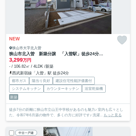
NEW
狭山市大字北入曽
狭山市北入曽 新築分譲 「入曽駅」徒歩24分 敷地40坪 【御狩場小学区】
3,299
万円
- / 106.82㎡ / 4LDK /新築
西武新宿線「入曽」駅 徒歩24分
都市ガス
陽当り良好
建設住宅性能評価書付
システムキッチン
カウンターキッチン
浴室乾燥機
新築
徒歩7分の距離に狭山市立山王中学校があるのも魅力♪ 室内も広々とし
た、令和7年6月築の物件で、多くの方に好評です♪ 洗濯...
もっと見る
中古一戸建