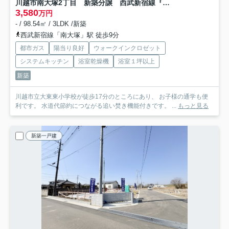
川越市南大塚2丁目 新築分譲 西武新宿線『南大塚駅』徒歩9分 【大東東小学区】
3,580
万円
- / 98.54㎡ / 3LDK /新築
西武新宿線「南大塚」駅 徒歩9分
都市ガス
陽当り良好
ウォークインクロゼット
システムキッチン
浴室乾燥機
浴室１坪以上
新築
川越市立大東東小学校が徒歩17分のところにあり、 お子様の通学も便
利です。 水道代節約につながる追い焚き機能付きです。 ...
もっと見る
新築一戸建