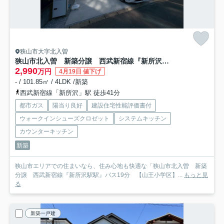
狭山市大字北入曽
狭山市北入曽 新築分譲 西武新宿線『新所沢駅駅』バス19分 【山王小学区】
2,990
万円
4月19日 値下げ
- / 101.85㎡ / 4LDK /新築
西武新宿線「新所沢」駅 徒歩41分
都市ガス
陽当り良好
建設住宅性能評価書付
ウォークインシューズクロゼット
システムキッチン
カウンターキッチン
新築
狭山市エリアでの住まいなら、住み心地も快適な「狭山市北入曽 新築
分譲 西武新宿線『新所沢駅駅』バス19分 【山王小学区】...
もっと見
る
新築一戸建