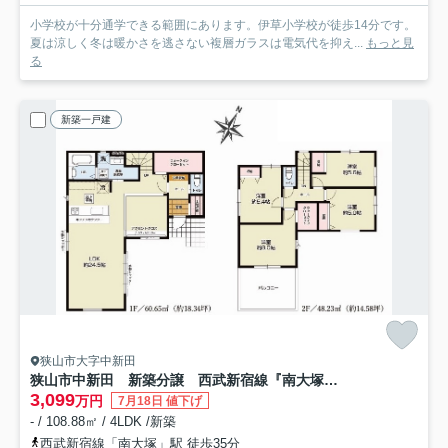
小学校が十分通学できる範囲にあります。伊草小学校が徒歩14分です。
夏は涼しく冬は暖かさを逃さない複層ガラスは電気代を抑え...
もっと見
る
新築一戸建
狭山市大字中新田
狭山市中新田 新築分譲 西武新宿線『南大塚駅』徒歩35分 【堀兼小学区】
3,099
万円
7月18日 値下げ
- / 108.88㎡ / 4LDK /新築
西武新宿線「南大塚」駅 徒歩35分