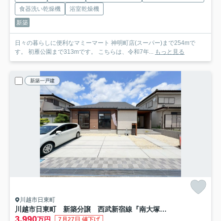
食器洗い乾燥機
浴室乾燥機
新築
日々の暮らしに便利なマミーマート 神明町店(スーパー)まで254mで
す。 初雁公園まで313mです。 こちらは、令和7年...
もっと見る
新築一戸建
川越市日東町
川越市日東町 新築分譲 西武新宿線『南大塚駅』徒歩29分 【大東西小学区】
3,990
万円
7月27日 値下げ