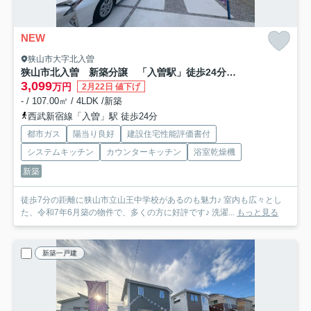
NEW
狭山市大字北入曽
狭山市北入曽 新築分譲 「入曽駅」徒歩24分 敷地40坪 【御狩場小学区】
3,099
万円
2月22日 値下げ
- / 107.00㎡ / 4LDK /新築
西武新宿線「入曽」駅 徒歩24分
都市ガス
陽当り良好
建設住宅性能評価書付
システムキッチン
カウンターキッチン
浴室乾燥機
新築
徒歩7分の距離に狭山市立山王中学校があるのも魅力♪ 室内も広々とし
た、令和7年6月築の物件で、多くの方に好評です♪ 洗濯...
もっと見る
新築一戸建