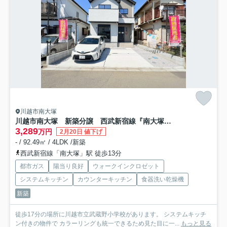
川越市南大塚
川越市南大塚 新築分譲 西武新宿線『南大塚駅』徒歩13分 【武蔵野小学区】
3,289
万円
2月20日 値下げ
- / 92.49㎡ / 4LDK /新築
西武新宿線「南大塚」駅 徒歩13分
都市ガス
陽当り良好
ウォークインクロゼット
システムキッチン
カウンターキッチン
食器洗い乾燥機
新築
徒歩17分の場所に川越市立武蔵野小学校があります。 システムキッチ
ン付きの物件で カラーリングも統一できるため見た目に一...
もっと見る