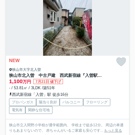
NEW
狭山市大字北入曽
狭山市北入曽 中古戸建 西武新宿線『入曽駅』徒歩16分 【入間野小学区】
1,100
万円
7月21日 値下げ
- / 53.81㎡ / 3LDK /築51年
西武新宿線「入曽」駅 徒歩16分
プロパンガス
陽当り良好
バルコニー
フローリング
電気有
閑静な住宅地
狭山市立入間野小学校が通学範囲内、 学校まで徒歩12分。 周辺の車通
りもあまりないので、 赤ちゃんがいるご家庭も安心です...
もっと見る