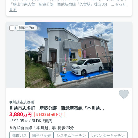
「狭山市南入曽 新築分譲 西武新宿線『入曽駅』徒歩8分 ...
もっと
見る
新築一戸建
川越市志多町
川越市志多町 新築分譲 西武新宿線『本川越駅』徒歩23分 【川越小学区】
3,880
万円
5月28日 値下げ
- / 92.95㎡ / 3LDK /新築
西武新宿線「本川越」駅 徒歩23分
都市ガス
陽当り良好
システムキッチン
カウンターキッチン