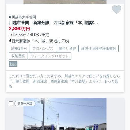
川越市大字菅間
川越市菅間 新築分譲 西武新宿線『本川越駅』より5.0km 【芳野小学区】
2,890
万円
- / 95.58㎡ / 4LDK /予定
西武新宿線「本川越」駅 徒歩73分
駐車2台可
プロパンガス
陽当り良好
建設住宅性能評価書付
収納豊富
ウォークインクロゼット
新築
こだわりで選びたい方におすすめ。川越市エリアで住まいをお探しなら
「川越市菅間 新築分譲 西武新宿線『本川越駅』より5.0...
もっと見
る
新築一戸建