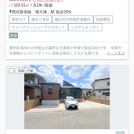
- / 103.51㎡ / 3LDK /新築
西武新宿線「南大塚」駅 徒歩29分
都市ガス
陽当り良好
建設住宅性能評価書付
収納豊富
ウォークインシューズクロゼット
システムキッチン
新築
通学区域内の小学校は川越市立大東西小学校で徒歩10分です。 浴室や
洗濯物からスピーディーに湿気を除去してカビを防げる、 ...
もっと見る
新築一戸建