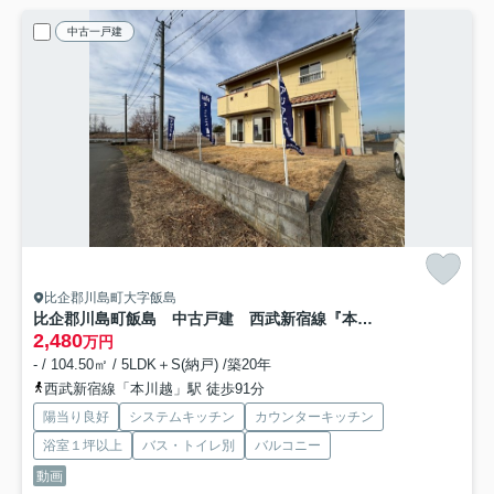
中古一戸建
比企郡川島町大字飯島
比企郡川島町飯島 中古戸建 西武新宿線『本川越駅』徒歩91分 【伊草小学区】
2,480
万円
- / 104.50㎡ / 5LDK＋S(納戸) /築20年
西武新宿線「本川越」駅 徒歩91分
陽当り良好
システムキッチン
カウンターキッチン
浴室１坪以上
バス・トイレ別
バルコニー
動画