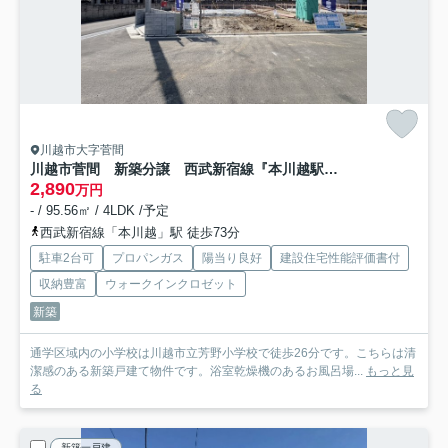
川越市大字菅間
川越市菅間 新築分譲 西武新宿線『本川越駅』より5.0km 【芳野小学区】
2,890
万円
- / 95.56㎡ / 4LDK /予定
西武新宿線「本川越」駅 徒歩73分
駐車2台可
プロパンガス
陽当り良好
建設住宅性能評価書付
収納豊富
ウォークインクロゼット
新築
通学区域内の小学校は川越市立芳野小学校で徒歩26分です。こちらは清
潔感のある新築戸建て物件です。浴室乾燥機のあるお風呂場...
もっと見
る
新築一戸建