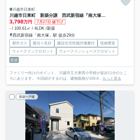
川越市日東町
川越市日東町 新築分譲 西武新宿線『南大塚駅』徒歩29分 【大東西小学区】
3,798
万円
7月27日 値下げ
- / 100.61㎡ / 4LDK /新築
西武新宿線「南大塚」駅 徒歩29分
都市ガス
陽当り良好
建設住宅性能評価書付
収納豊富
ウォークインクロゼット
ウォークインシューズクロゼット
新築
ファミリー向けのポイント、 川越市立大東西小学校が徒歩11分のとこ
ろにあります。 今回紹介するのは、建物面積が100.6...
もっと見る
新築一戸建