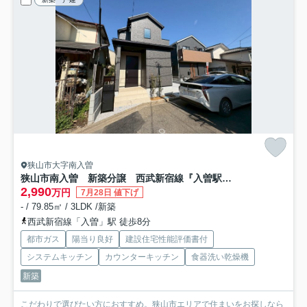
狭山市大字南入曽
狭山市南入曽 新築分譲 西武新宿線『入曽駅』徒歩8分 【入間野小学区】
2,990
万円
7月28日 値下げ
- / 79.85㎡ / 3LDK /新築
西武新宿線「入曽」駅 徒歩8分
都市ガス
陽当り良好
建設住宅性能評価書付
システムキッチン
カウンターキッチン
食器洗い乾燥機
新築
こだわりで選びたい方におすすめ。狭山市エリアで住まいをお探しなら