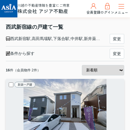
川越の不動産情報を豊富にご用意
株式会社 アジア不動産
会員登録
ログイン
メニュー
西武新宿線の戸建て一覧
西武新宿駅,高田馬場駅,下落合駅,中井駅,新井薬師前駅,沼袋駅,野方駅,都立家政駅,鷺ノ宮駅,下井草駅,井荻駅,上井草駅,上石神井駅,武蔵関駅,東伏見駅,西武柳沢駅,田無駅,花小金井駅,小平駅,久米川駅,東村山駅,西武園駅,所沢駅,航空公園駅,新所沢駅,入曽駅,狭山市駅,新狭山駅,南大塚駅,本川越駅
変更
条件から探す
変更
16
件（会員物件 2件）
新築一戸建