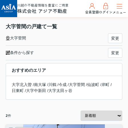
川越の不動産情報を豊富にご用意
株式会社 アジア不動産
会員登録
ログイン
メニュー
大字菅間の戸建て一覧
大字菅間
変更
条件から探す
変更
おすすめのエリア
大字北入曽
/
南大塚
/
川鶴
/
今成
/
大字菅間
/
仙波町
/
岸町
/
日東町
/
大字中新田
/
大字太田ヶ谷
2
件