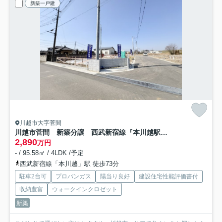
新築一戸建
川越市大字菅間
川越市菅間 新築分譲 西武新宿線『本川越駅』より5.0km 【芳野小学区】
2,890
万円
- / 95.58㎡ / 4LDK /予定
西武新宿線「本川越」駅 徒歩73分
駐車2台可
プロパンガス
陽当り良好
建設住宅性能評価書付
収納豊富
ウォークインクロゼット
新築