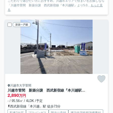
こだわりで選びたい方におすすめ。川越市エリアで住まいをお探しなら
「川越市菅間 新築分譲 西武新宿線『本川越駅』より5.0...
もっと見
る
新築一戸建
川越市大字菅間
川越市菅間 新築分譲 西武新宿線『本川越駅』より5.0km 【芳野小学区】
2,890
万円
- / 95.56㎡ / 4LDK /予定
西武新宿線「本川越」駅 徒歩73分
駐車2台可
プロパンガス
陽当り良好
建設住宅性能評価書付