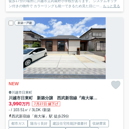
徒歩17分の場所に川越市立武蔵野小学校があります。 システムキッチ
ン付きの物件で カラーリングも統一できるため見た目に一...
もっと見る
新築一戸建
NEW
川越市日東町
川越市日東町 新築分譲 西武新宿線『南大塚駅』徒歩29分 【大東西小学区】
3,990
万円
7月27日 値下げ
- / 103.51㎡ / 3LDK /新築
西武新宿線「南大塚」駅 徒歩29分
都市ガス
陽当り良好
建設住宅性能評価書付
収納豊富