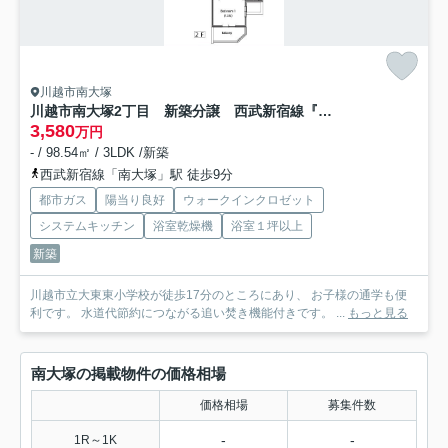
川越市南大塚
川越市南大塚2丁目 新築分譲 西武新宿線『南大塚駅』徒歩9分 【大東東小学区】
3,580
万円
- / 98.54㎡ / 3LDK /新築
西武新宿線「南大塚」駅 徒歩9分
都市ガス
陽当り良好
ウォークインクロゼット
システムキッチン
浴室乾燥機
浴室１坪以上
新築
川越市立大東東小学校が徒歩17分のところにあり、 お子様の通学も便
利です。 水道代節約につながる追い焚き機能付きです。 ...
もっと見る
南大塚の掲載物件の価格相場
価格相場
募集件数
-
-
1R～1K