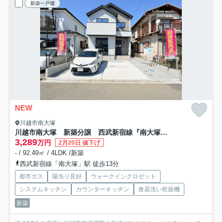
新築一戸建
NEW
川越市南大塚
川越市南大塚 新築分譲 西武新宿線『南大塚駅』徒歩13分 【武蔵野小学区】
3,289
万円
2月20日 値下げ
- / 92.49㎡ / 4LDK /新築
西武新宿線「南大塚」駅 徒歩13分
都市ガス
陽当り良好
ウォークインクロゼット
システムキッチン
カウンターキッチン
食器洗い乾燥機
新築