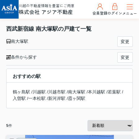
川越の不動産情報を豊富にご用意
株式会社 アジア不動産
会員登録
ログイン
メニュー
西武新宿線 南大塚駅の戸建て一覧
南大塚駅
変更
条件から探す
変更
おすすめの駅
鶴ヶ島駅
/
川越駅
/
川越市駅
/
南大塚駅
/
本川越駅
/
若葉駅
/
入曽駅
/
一本松駅
/
新河岸駅
/
霞ヶ関駅
5
件