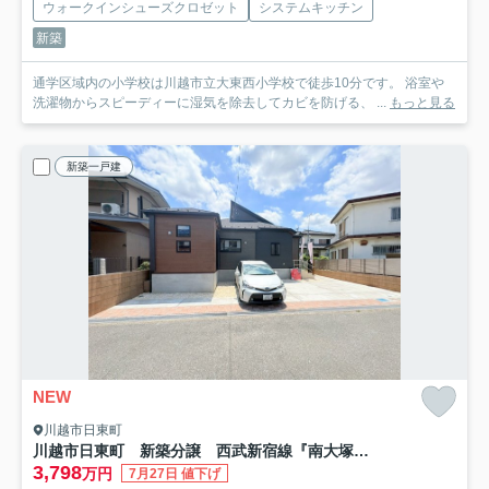
ウォークインシューズクロゼット
システムキッチン
新築
通学区域内の小学校は川越市立大東西小学校で徒歩10分です。 浴室や
洗濯物からスピーディーに湿気を除去してカビを防げる、 ...
もっと見る
新築一戸建
NEW
川越市日東町
川越市日東町 新築分譲 西武新宿線『南大塚駅』徒歩29分 【大東西小学区】
3,798
万円
7月27日 値下げ