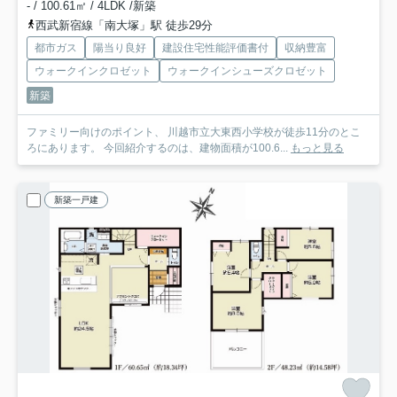
- / 100.61㎡ / 4LDK /新築
西武新宿線「南大塚」駅 徒歩29分
都市ガス
陽当り良好
建設住宅性能評価書付
収納豊富
ウォークインクロゼット
ウォークインシューズクロゼット
新築
ファミリー向けのポイント、 川越市立大東西小学校が徒歩11分のとこ
ろにあります。 今回紹介するのは、建物面積が100.6...
もっと見る
新築一戸建