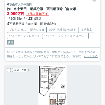
狭山市大字中新田
狭山市中新田 新築分譲 西武新宿線『南大塚駅』徒歩35分 【堀兼小学区】
3,099
万円
7月18日 値下げ
- / 108.88㎡ / 4LDK /新築
西武新宿線「南大塚」駅 徒歩35分
プロパンガス
陽当り良好
建設住宅性能評価書付
収納豊富
ウォークインクロゼット
ウォークインシューズクロゼット
新築
狭山市立堀兼小学校が通学範囲内、学校まで徒歩28分。 生乾きの洗濯
物をしっかり乾かしたい時でもすぐに乾燥できる、 浴室乾...
もっと見る
新築一戸建