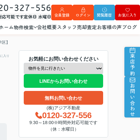
20-327-556
会員登録
ログイン
閲覧履歴
お気に入り
外対応可能です
定休日 水曜日
ホーム
会社概要
スタッフ
売却査定
お客様の声
ブログ
物件検索
学区】
来店予約
に入り
お気軽にお問い合わせください
LINEからお問い合わせ
お問い合わせ
無料お問い合わせ
(株)アジア不動産
0120-327-556
9:30～18:00※時間外対応可能です
（休：水曜日）