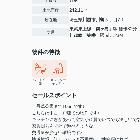
7DK
間取り
242.11㎡
土地面積
埼玉県
川越市
川鶴
３丁目7-1
所在地
東武東上線
「
鶴ヶ島
」駅 徒歩32分
交通
川越線
「
笠幡
」駅 徒歩23分
物件の特徴
バストイレ
カウンター
別
キッチン
セールスポイント
上丹草公園まで106mです♪
こちらは中古一戸建ての物件です♪
キッチンに窓があって空気が綺麗でいつでも涼しいです
家族団らんで外で遊べるような、
交通量が少ない環境です♪
地域情報に詳しいアジア不動産にご連絡頂ければ、