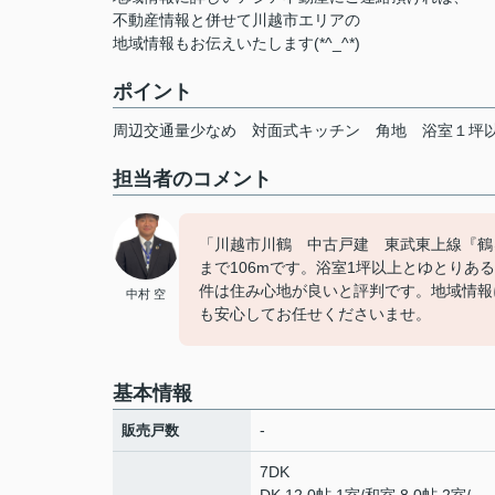
不動産情報と併せて川越市エリアの
地域情報もお伝えいたします(*^_^*)
ポイント
周辺交通量少なめ
対面式キッチン
角地
浴室１坪
担当者のコメント
「川越市川鶴 中古戸建 東武東上線『鶴
まで106mです。浴室1坪以上とゆとりあ
件は住み心地が良いと評判です。地域情報
中村 空
も安心してお任せくださいませ。
基本情報
-
販売戸数
7DK