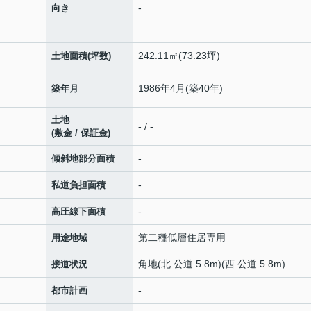
-
向き
242.11㎡(73.23坪)
土地面積(坪数)
1986年4月(築40年)
築年月
土地
- / -
(敷金 / 保証金)
-
傾斜地部分面積
-
私道負担面積
-
高圧線下面積
第二種低層住居専用
用途地域
角地(北 公道 5.8m)(西 公道 5.8m)
接道状況
-
都市計画