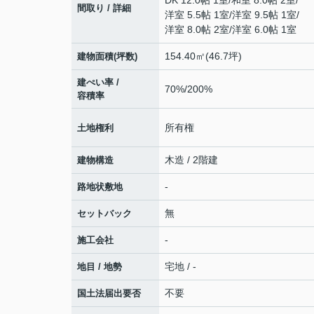
DK 12.0帖 1室
/
和室 8.0帖 2室
/
間取り / 詳細
洋室 5.5帖 1室
/
洋室 9.5帖 1室
/
洋室 8.0帖 2室
/
洋室 6.0帖 1室
154.40㎡(46.7坪)
建物面積(坪数)
建ぺい率 /
70%/200%
容積率
所有権
土地権利
木造 / 2階建
建物構造
-
路地状敷地
無
セットバック
-
施工会社
宅地 / -
地目 / 地勢
不要
国土法届出要否