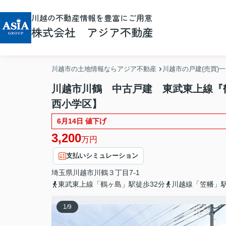
川越の不動産情報を豊富にご用意
株式会社 アジア不動産
川越市の土地情報ならアジア不動産
川越市の戸建(売買)
川越市川鶴 中古戸建 東武東上線『
西小学区】
6月14日 値下げ
3,200
万円
支払いシミュレーション
埼玉県
川越市
川鶴
３丁目7-1
東武東上線「鶴ヶ島」駅徒歩32分
川越線「笠幡」駅
1
/
9