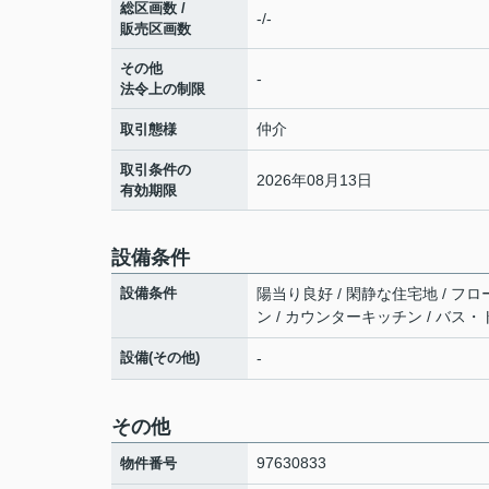
総区画数 /
-/-
販売区画数
その他
-
法令上の制限
仲介
取引態様
取引条件の
2026年08月13日
有効期限
設備条件
設備条件
陽当り良好 / 閑静な住宅地 / フロー
ン / カウンターキッチン / バス・
設備(その他)
-
その他
97630833
物件番号