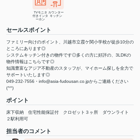
TVモニタ
カウンター
付きインタ
キッチン
ーホン
セールスポイント
ファミリー向けのポイント、川越市立霞ケ関小学校が徒歩10分の
ところにあります◎
システムキッチン付きの物件です◎多くの方に好評の、3LDKの
物件情報はこちらです◎
知識豊富なアジア不動産のスタッフが、マイホーム探しを全力で
サポートいたします◎
049-232-7556・info@asia-fudousan.co.jpからご連絡ください
(^^)
ポイント
床下収納
住宅性能保証付
クロゼット３ヶ所
ダウンライト
２駅利用可
担当者のコメント