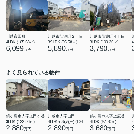
川越市田町
川越市仙波町２丁目
川越市仙波町４丁目
4LDK (105.68㎡)
3SLDK (95.58㎡)
3LDK (109.30㎡)
4
6,099
5,890
3,790
万円
万円
万円
よく見られている物件
鶴ヶ島市大字太田ヶ谷
川越市大字山田
鶴ヶ島市大字上広谷
3LDK (122.96㎡)
4LDK＋S(納戸) (104.13㎡)
4LDK (97.70㎡)
4
2,880
2,890
3,680
万円
万円
万円