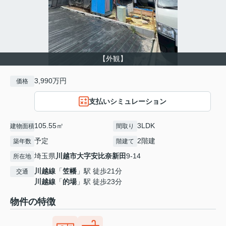
【外観】
3,990万円
価格
支払いシミュレーション
105.55㎡
3LDK
建物面積
間取り
予定
2階建
築年数
階建て
埼玉県
川越市
大字安比奈新田
9-14
所在地
川越線
「
笠幡
」駅 徒歩21分
交通
川越線
「
的場
」駅 徒歩23分
物件の特徴