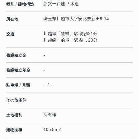
新築一戸建 / 木造
種別 / 建物構造
埼玉県
川越市
大字安比奈新田
9-14
所在地
川越線
「
笠幡
」駅 徒歩21分
交通
川越線
「
的場
」駅 徒歩23分
-
修繕積立金
-
修繕積立基金
- / -
駐車場 / 月額
その他条件
所有権
土地権利
105.55㎡
建物面積