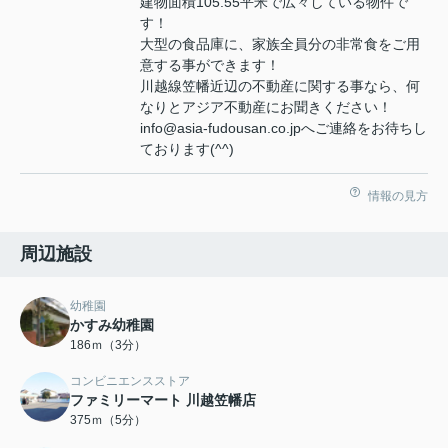
建物面積105.55平米で広々している物件で
す！
大型の食品庫に、家族全員分の非常食をご用
意する事ができます！
川越線笠幡近辺の不動産に関する事なら、何
なりとアジア不動産にお聞きください！
info@asia-fudousan.co.jpへご連絡をお待ちし
ております(^^)
情報の見方
周辺施設
幼稚園
かすみ幼稚園
186ｍ（3分）
コンビニエンスストア
ファミリーマート 川越笠幡店
375ｍ（5分）