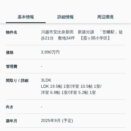
基本情報
詳細情報
周辺環境
川越市安比奈新田 新築分譲 「笠幡駅」徒
物件名
歩21分 敷地34坪 【霞ヶ関小学区】
3,990万円
価格
-
管理費
3LDK
間取り / 詳細
LDK 19.5帖 1室
/
洋室 10.5帖 1室
/
洋室 6.8帖 1室
/
洋室 5.2帖 1室
-
向き
2025年9月 (予定)
築年月