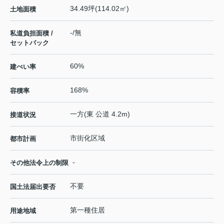
34.49坪(114.02㎡)
土地面積
-/無
私道負担面積 /
セットバック
60%
建ぺい率
168%
容積率
一方(東 公道 4.2m)
接道状況
市街化区域
都市計画
-
その他法令上の制限
不要
国土法届出要否
第一種住居
用途地域