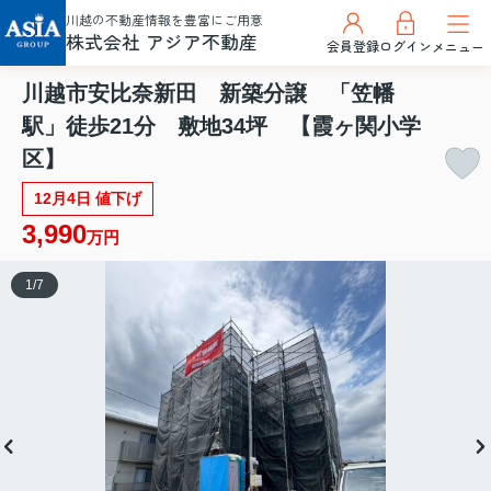
川越の不動産情報を豊富にご用意
株式会社 アジア不動産
会員登録
ログイン
メニュー
川越市安比奈新田 新築分譲 「笠幡
駅」徒歩21分 敷地34坪 【霞ヶ関小学
区】
12月4日 値下げ
3,990
万円
1
/
7