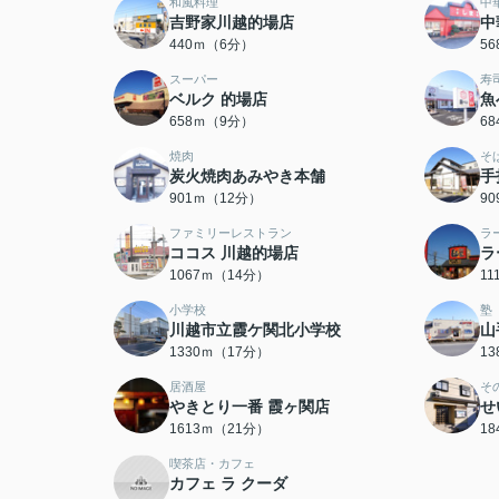
和風料理
中
吉野家川越的場店
中
440ｍ（6分）
5
スーパー
寿
ベルク 的場店
魚
658ｍ（9分）
6
焼肉
そ
炭火焼肉あみやき本舗
手
901ｍ（12分）
9
ファミリーレストラン
ラ
ココス 川越的場店
ラ
1067ｍ（14分）
1
小学校
塾
川越市立霞ケ関北小学校
山
1330ｍ（17分）
1
居酒屋
そ
やきとり一番 霞ヶ関店
せ
1613ｍ（21分）
1
喫茶店・カフェ
カフェ ラ クーダ