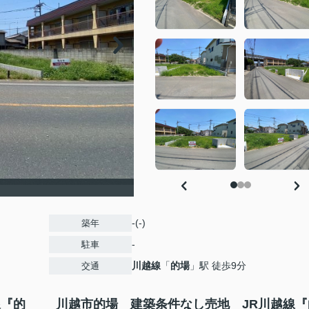
-(-)
築年
-
駐車
川越線
「
的場
」駅 徒歩9分
交通
線『的
川越市的場 建築条件なし売地 JR川越線『