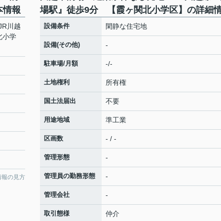
本情報
場駅』徒歩9分 【霞ヶ関北小学区】の詳細
JR川越
設備条件
閑静な住宅地
北小学
設備(その他)
-
駐車場/月額
-/-
土地権利
所有権
国土法届出
不要
用途地域
準工業
区画数
- / -
管理形態
-
管理員の勤務形態
-
情報の見方
管理会社
-
取引態様
仲介