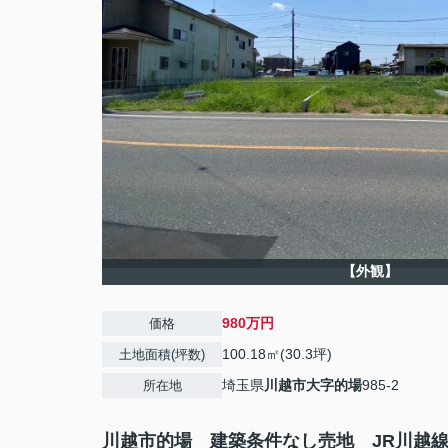
【外観】
980万円
価格
100.18㎡(30.3坪)
土地面積(坪数)
埼玉県
川越市
大字的場
985-2
所在地
川越市的場 建築条件なし売地 JR川越