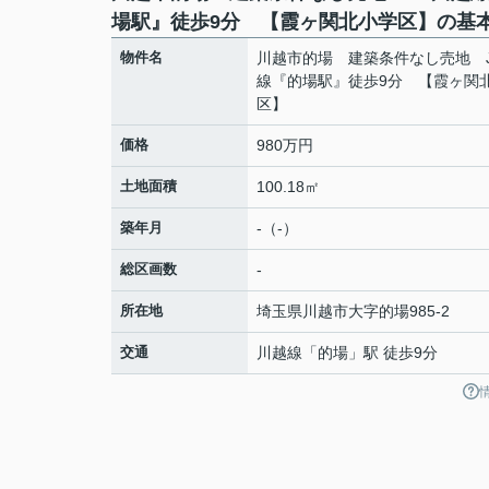
場駅』徒歩9分 【霞ヶ関北小学区】の基
物件名
川越市的場 建築条件なし売地 
線『的場駅』徒歩9分 【霞ヶ関
区】
価格
980万円
土地面積
100.18㎡
築年月
-（-）
総区画数
-
所在地
埼玉県
川越市
大字的場
985-2
交通
川越線
「
的場
」駅 徒歩9分