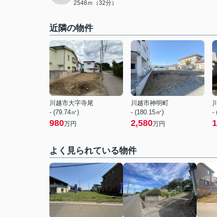
2548ｍ（32分）
近隣の物件
川越市大字寺尾
川越市神明町
- (79.74㎡)
- (180.15㎡)
-
980
2,580
1
万円
万円
よく見られている物件