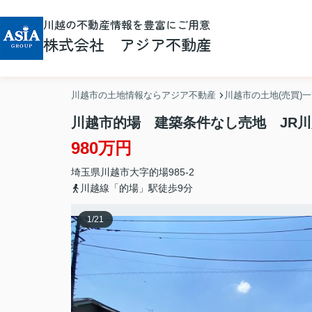
川越の不動産情報を豊富にご用意
株式会社 アジア不動産
川越市の土地情報ならアジア不動産
川越市の土地(売買)
川越市的場 建築条件なし売地 JR
980万円
埼玉県
川越市
大字的場
985-2
川越線「的場」駅徒歩9分
1
/
21