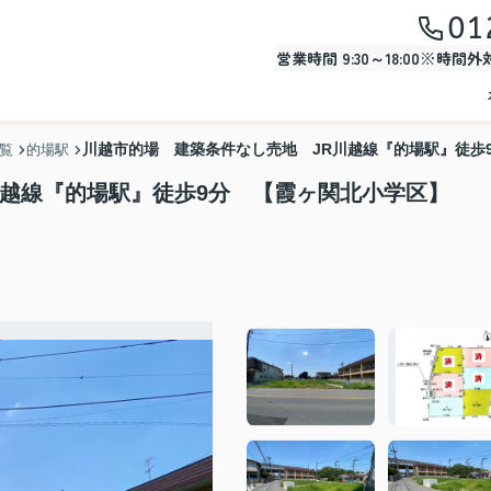
01
営業時間 9:30～18:00※時間
川越市的場 建築条件なし売地 JR川越線『的場駅』徒歩
一覧
的場駅
川越線『的場駅』徒歩9分 【霞ヶ関北小学区】