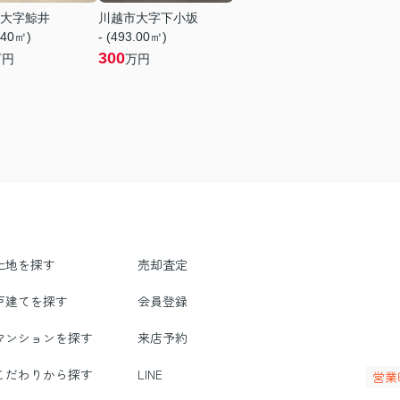
大字鯨井
川越市大字下小坂
.40㎡)
- (493.00㎡)
300
万円
万円
土地を探す
売却査定
戸建てを探す
会員登録
マンションを探す
来店予約
こだわりから探す
LINE
営業