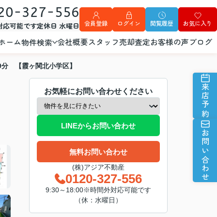
20-327-556
会員登録
ログイン
閲覧履歴
お気に入り
外対応可能です
定休日 水曜日
ホーム
会社概要
スタッフ
売却査定
お客様の声
ブログ
物件検索
9分 【霞ヶ関北小学区】
来店予約
お気軽にお問い合わせください
LINEからお問い合わせ
お問い合わせ
無料お問い合わせ
(株)アジア不動産
0120-327-556
9:30～18:00※時間外対応可能です
（休：水曜日）