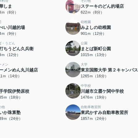
華料理
その他
華しま
ステーキのどん的場店
68ｍ（8分）
622ｍ（8分）
司
幼稚園
べい川越的場
みよしの幼稚園
84ｍ（9分）
901ｍ（12分）
ば・うどん
公園
打ちうどん久兵衛
まとば新町公園
09ｍ（12分）
1015ｍ（13分）
ーメン
大学
ーメンめん丸川越店
東京国際大学 第２キャンパス
111ｍ（14分）
1265ｍ（16分）
中学校
手学院伊勢原校
川越市立霞ケ関中学校
385ｍ（18分）
1476ｍ（19分）
の他
自動車教習所
いか珠算塾
東武かすみ自動車教習所
849ｍ（24分）
1857ｍ（24分）