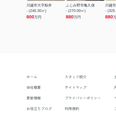
川越市大字鯨井
ふじみ野市亀久保
川越市
- (246.30㎡)
- (270.00㎡)
- (325
800
880
880
万円
万円
ホーム
スタッフ紹介
会社概要
サイトマップ
更新情報
プライバシーポリシー
お役立ちブログ
利用規約