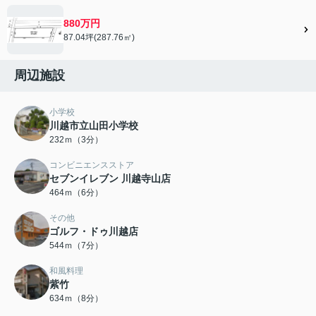
880万円
87.04坪(287.76㎡)
周辺施設
小学校
川越市立山田小学校
232ｍ（3分）
コンビニエンスストア
セブンイレブン 川越寺山店
464ｍ（6分）
その他
ゴルフ・ドゥ川越店
544ｍ（7分）
和風料理
紫竹
634ｍ（8分）