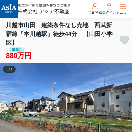
川越の不動産情報を豊富にご用意
株式会社 アジア不動産
会員登録
ログイン
メニュー
川越市山田 建築条件なし売地 西武新
宿線『本川越駅』徒歩44分 【山田小学
区】
募集1
880万円
1
/
8