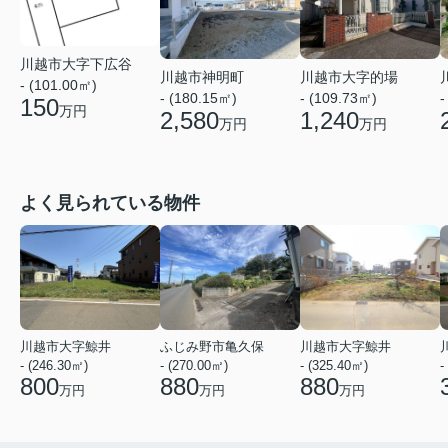
川越市大字下広谷
川越市神明町
川越市大字的場
- (101.00㎡)
- (180.15㎡)
- (109.73㎡)
-
150
万円
2,580
1,240
万円
万円
よく見られている物件
川越市大字鯨井
ふじみ野市亀久保
川越市大字鯨井
- (246.30㎡)
- (270.00㎡)
- (325.40㎡)
-
800
880
880
万円
万円
万円