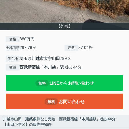
【外観】
880万円
価格
287.76㎡
87.04坪
土地面積
坪数
埼玉県
川越市
大字山田
799-2
所在地
西武新宿線
「
本川越
」駅 徒歩44分
交通
LINEからお問い合わせ
無料
お問い合わせ
無料
川越市山田 建築条件なし売地 西武新宿線『本川越駅』徒歩44分
【山田小学区】の販売中物件