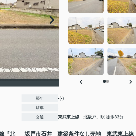
-(-)
築年
-
駐車
東武東上線
「
北坂戸
」駅 徒歩33分
交通
線『北
坂戸市石井 建築条件なし売地 東武東上線