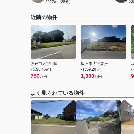
2207ｍ（28分）
2
近隣の物件
坂戸市大字紺屋
坂戸市大字森戸
- (396.46㎡)
- (359.20㎡)
-
750
1,380
9
万円
万円
よく見られている物件