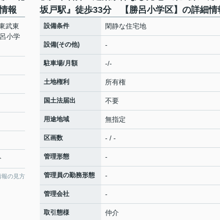
情報
坂戸駅』徒歩33分 【勝呂小学区】の詳細情
東武東
設備条件
閑静な住宅地
勝呂小学
設備(その他)
-
駐車場/月額
-/-
土地権利
所有権
国土法届出
不要
用途地域
無指定
区画数
- / -
管理形態
-
分
管理員の勤務形態
-
情報の見方
管理会社
-
取引態様
仲介