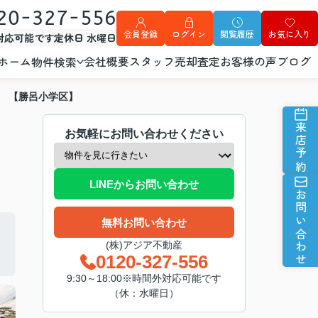
20-327-556
会員登録
ログイン
閲覧履歴
お気に入り
外対応可能です
定休日 水曜日
ホーム
会社概要
スタッフ
売却査定
お客様の声
ブログ
物件検索
分 【勝呂小学区】
来店予約
お気軽にお問い合わせください
LINEからお問い合わせ
お問い合わせ
無料お問い合わせ
(株)アジア不動産
0120-327-556
9:30～18:00※時間外対応可能です
（休：水曜日）