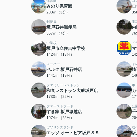
保育園
コ
みのり保育園
ロ
233ｍ（3分）
3
郵便局
歯
坂戸石井郵便局
内
557ｍ（7分）
7
中学校
ド
坂戸市立住吉中学校
マ
1424ｍ（18分）
1
スーパー
そ
ベルク 坂戸石井店
埼
1441ｍ（19分）
1
ファミリーレストラン
ホ
和食レストラン大穀坂戸店
カ
1733ｍ（22分）
1
ファーストフード
公
すき家 坂戸塚越店
千
1974ｍ（25分）
2
ガソリンスタンド
幼
エッソ オートピア坂戸ＳＳ
坂