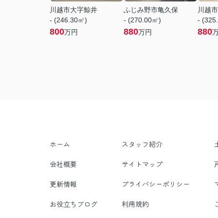
川越市大字鯨井
ふじみ野市亀久保
川越市
- (246.30㎡)
- (270.00㎡)
- (325
800
880
880
万円
万円
ホーム
スタッフ紹介
会社概要
サイトマップ
更新情報
プライバシーポリシー
お役立ちブログ
利用規約