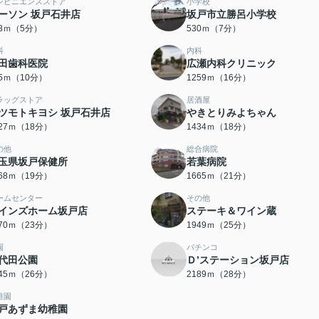
ンビニエンスストア
小学校
ーソン 坂戸石井店
坂戸市立勝呂小学校
58ｍ（5分）
530ｍ（7分）
科
内科
田歯科医院
広瀬内科クリニック
65ｍ（10分）
1259ｍ（16分）
ラッグストア
居酒屋
ツモトキヨシ 坂戸石井店
やきとりみよちゃん
427ｍ（18分）
1434ｍ（18分）
の他
総合病院
玉県坂戸保健所
若葉病院
468ｍ（19分）
1665ｍ（21分）
ームセンター
その他
インズホーム坂戸店
ステーキ＆ワイン蔵
770ｍ（23分）
1949ｍ（25分）
園
パチンコ
代田公園
Ｄ’ステーション坂戸店
045ｍ（26分）
2189ｍ（28分）
稚園
戸あずま幼稚園