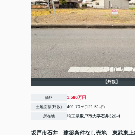
【外観】
1,580万円
価格
401.70㎡(121.51坪)
土地面積(坪数)
埼玉県
坂戸市
大字石井
320-4
所在地
坂戸市石井 建築条件なし売地 東武東上