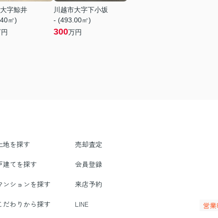
大字鯨井
川越市大字下小坂
.40㎡)
- (493.00㎡)
300
万円
万円
土地を探す
売却査定
戸建てを探す
会員登録
マンションを探す
来店予約
こだわりから探す
LINE
営業