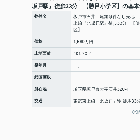
坂戸駅』徒歩33分 【勝呂小学区】の基本
物件名
坂戸市石井 建築条件なし売地 
上線『北坂戸駅』徒歩33分 【
区】
価格
1,580万円
土地面積
401.70㎡
築年月
-（-）
総区画数
-
所在地
埼玉県
坂戸市
大字石井
320-4
交通
東武東上線
「
北坂戸
」駅 徒歩33