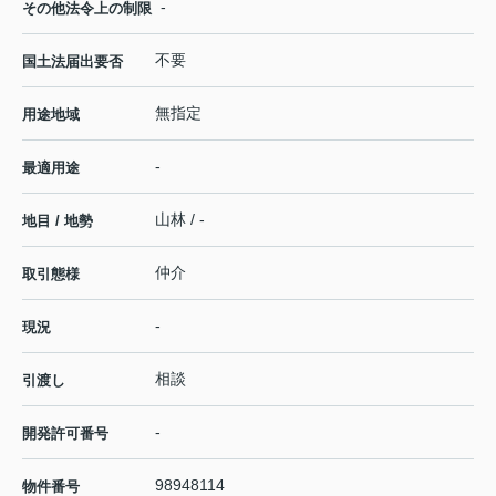
-
その他法令上の制限
不要
国土法届出要否
無指定
用途地域
-
最適用途
山林 / -
地目 / 地勢
仲介
取引態様
-
現況
相談
引渡し
-
開発許可番号
98948114
物件番号