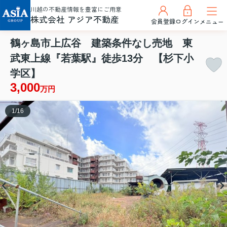
川越の不動産情報を豊富にご用意
株式会社 アジア不動産
会員登録
ログイン
メニュー
鶴ヶ島市上広谷 建築条件なし売地 東
武東上線『若葉駅』徒歩13分 【杉下小
学区】
3,000
万円
1
/
16