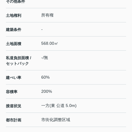
その他条件
所有権
土地権利
-
建築条件
568.00㎡
土地面積
-/無
私道負担面積 /
セットバック
60%
建ぺい率
200%
容積率
一方(東 公道 5.0m)
接道状況
市街化調整区域
都市計画