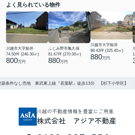
よく見られている物件
川越市大字鯨井
ふじみ野市亀久保
川越市大字鯨井
98.43坪 (325.40㎡)
81.67坪 (270.00㎡)
74.50坪 (246.30㎡)
1
880
万円
880
800
万円
万円
建築条件なし売地 東武東上線『若葉駅』徒歩13分 【杉下小学区】
川越の不動産情報を豊富にご用意
株式会社 アジア不動産