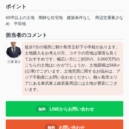
ポイント
60坪以上の土地
閑静な住宅地
建築条件なし
周辺交通量少な
め
平坦地
担当者のコメント
徒歩7分の場所に鶴ケ島市立杉下小学校があります。
土地購入をお考えの方、コチラの売地は環境も良く
ておすすめです。幅広い方にご好評の、3,000万円の
三浦 直士
こちらの土地はいかがでしょうか。土地面積は568㎡
(公簿)でございます。土地売買に関するお悩みは、ア
ジア不動産にお問い合わせください。鶴ヶ島市エリ
アにある東武東上線若葉周辺には土地が豊富にござ
います。
LINEからお問い合わせ
無料
お問い合わせ
無料