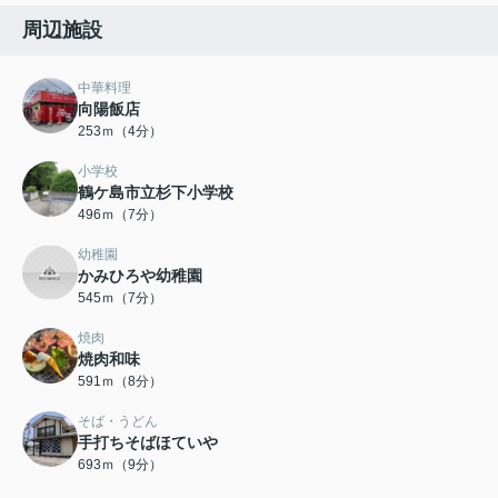
周辺施設
中華料理
向陽飯店
253ｍ（4分）
小学校
鶴ケ島市立杉下小学校
496ｍ（7分）
幼稚園
かみひろや幼稚園
545ｍ（7分）
焼肉
焼肉和味
591ｍ（8分）
そば・うどん
手打ちそばほていや
693ｍ（9分）