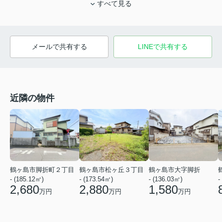
すべて見る
メールで共有する
LINEで共有する
近隣の物件
鶴ヶ島市脚折町２丁目
鶴ヶ島市松ヶ丘３丁目
鶴ヶ島市大字脚折
- (185.12㎡)
- (173.54㎡)
- (136.03㎡)
-
2,680
2,880
1,580
万円
万円
万円