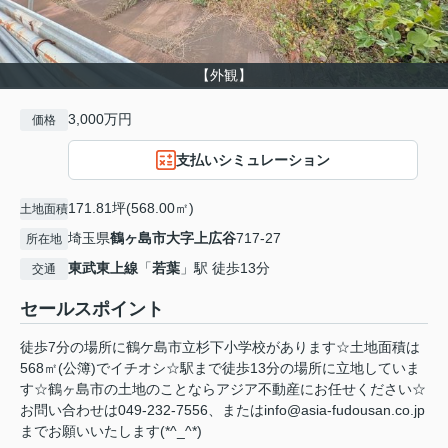
【外観】
3,000万円
価格
支払いシミュレーション
171.81坪(568.00㎡)
土地面積
埼玉県
鶴ヶ島市
大字上広谷
717-27
所在地
東武東上線
「
若葉
」駅 徒歩13分
交通
セールスポイント
徒歩7分の場所に鶴ケ島市立杉下小学校があります☆土地面積は
568㎡(公簿)でイチオシ☆駅まで徒歩13分の場所に立地していま
す☆鶴ヶ島市の土地のことならアジア不動産にお任せください☆
お問い合わせは049-232-7556、またはinfo@asia-fudousan.co.jp
までお願いいたします(*^_^*)