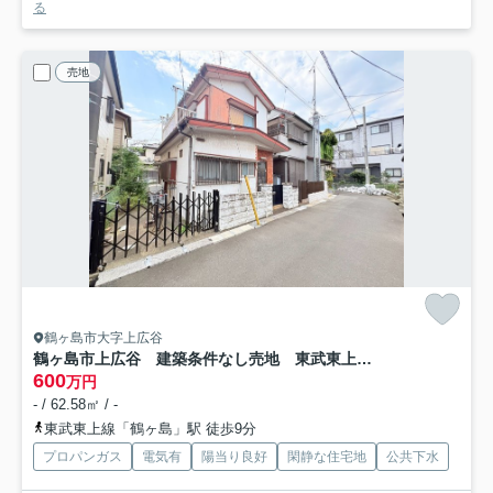
る
売地
鶴ヶ島市大字上広谷
鶴ヶ島市上広谷 建築条件なし売地 東武東上線『鶴ヶ島駅』徒歩9分 【杉下小学区】
600
万円
- / 62.58㎡ / -
東武東上線「鶴ヶ島」駅 徒歩9分
プロパンガス
電気有
陽当り良好
閑静な住宅地
公共下水