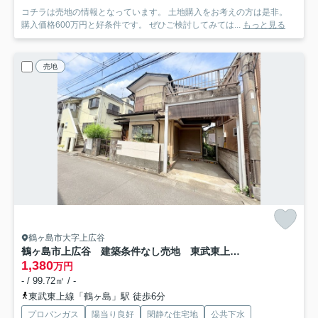
コチラは売地の情報となっています。 土地購入をお考えの方は是非。
購入価格600万円と好条件です。 ぜひご検討してみては...
もっと見る
売地
鶴ヶ島市大字上広谷
鶴ヶ島市上広谷 建築条件なし売地 東武東上線『鶴ヶ島駅』徒歩6分 【杉下小学区】
1,380
万円
- / 99.72㎡ / -
東武東上線「鶴ヶ島」駅 徒歩6分
プロパンガス
陽当り良好
閑静な住宅地
公共下水