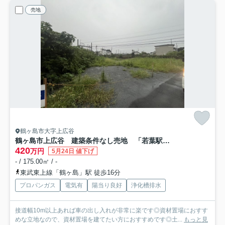
売地
鶴ヶ島市大字上広谷
鶴ヶ島市上広谷 建築条件なし売地 「若葉駅」徒歩16分 敷地52坪
420
万円
5月24日 値下げ
- / 175.00㎡ / -
東武東上線「鶴ヶ島」駅 徒歩16分
プロパンガス
電気有
陽当り良好
浄化槽排水
接道幅10m以上あれば車の出し入れが非常に楽です◎資材置場におすす
めな立地なので、資材置場を建てたい方におすすめです◎土...
もっと見