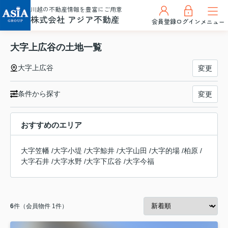
川越の不動産情報を豊富にご用意
株式会社 アジア不動産
会員登録
ログイン
メニュー
大字上広谷の土地一覧
大字上広谷
変更
条件から探す
変更
おすすめのエリア
大字笠幡
/
大字小堤
/
大字鯨井
/
大字山田
/
大字的場
/
柏原
/
大字石井
/
大字水野
/
大字下広谷
/
大字今福
6
件（会員物件 1件）