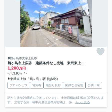
鶴ヶ島市大字上広谷
鶴ヶ島市上広谷 建築条件なし売地 東武東上線『鶴ヶ島駅』徒歩9分
1,200
万円
- / 83.93㎡ / -
東武東上線「鶴ヶ島」駅 徒歩9分
プロパンガス
電気有
陽当り良好
閑静な住宅地
公共下水
駅から徒歩9分圏内に立地しています。 土地面積は83.93㎡(公簿)ありま
す。 立地する第一種中高層住居専用地域は、 多...
もっと見る