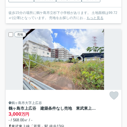
徒歩15分の場所に鶴ケ島市立杉下小学校があります。 土地面積は99.72
㎡(公簿)となっています。 売地をお探しの方にお...
もっと見る
売地
鶴ヶ島市大字上広谷
鶴ヶ島市上広谷 建築条件なし売地 東武東上線『若葉駅』徒歩13分 【杉下小学区】
3,000
万円
- / 568.00㎡ / -
東武東上線「若葉」駅 徒歩13分