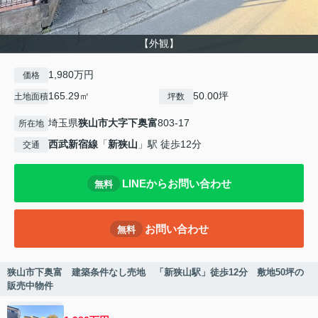
【外観】
1,980万円
価格
165.29㎡
50.00坪
土地面積
坪数
埼玉県
狭山市
大字下奥富
803-17
所在地
西武新宿線
「
新狭山
」駅 徒歩12分
交通
LINEからお問い合わせ
無料
お問い合わせ
無料
狭山市下奥富 建築条件なし売地 「新狭山駅」徒歩12分 敷地50坪の
販売中物件