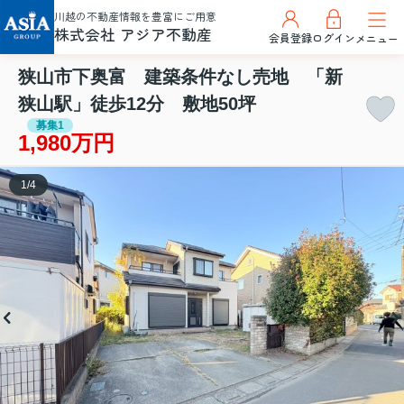
川越の不動産情報を豊富にご用意
株式会社 アジア不動産
会員登録
ログイン
メニュー
狭山市下奥富 建築条件なし売地 「新
狭山駅」徒歩12分 敷地50坪
募集1
1,980万円
1
/
4