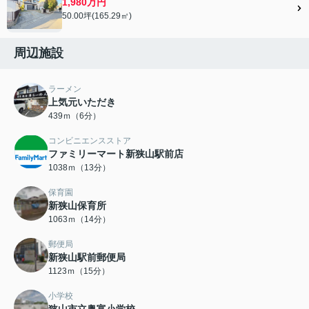
1,980万円
50.00坪(165.29㎡)
周辺施設
ラーメン
上気元いただき
439ｍ（6分）
コンビニエンスストア
ファミリーマート新狭山駅前店
1038ｍ（13分）
保育園
新狭山保育所
1063ｍ（14分）
郵便局
新狭山駅前郵便局
1123ｍ（15分）
小学校