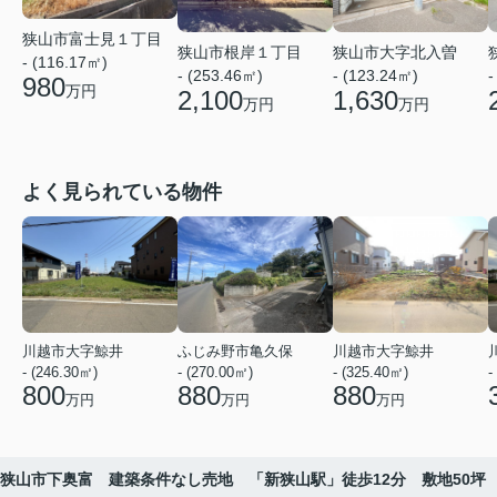
狭山市富士見１丁目
狭山市根岸１丁目
狭山市大字北入曽
- (116.17㎡)
- (253.46㎡)
- (123.24㎡)
-
980
万円
2,100
1,630
万円
万円
よく見られている物件
川越市大字鯨井
ふじみ野市亀久保
川越市大字鯨井
- (246.30㎡)
- (270.00㎡)
- (325.40㎡)
-
800
880
880
万円
万円
万円
狭山市下奥富 建築条件なし売地 「新狭山駅」徒歩12分 敷地50坪