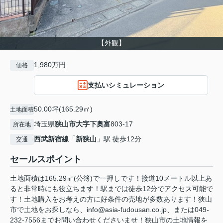
【外観】
1,980万円
価格
支払いシミュレーション
50.00坪(165.29㎡)
土地面積
埼玉県
狭山市
大字下奥富
803-17
所在地
西武新宿線
「
新狭山
」駅 徒歩12分
交通
セールスポイント
土地面積は165.29㎡(公簿)で一押しです！接道10メートル以上あ
ると非常時にも役立ちます！駅までは徒歩12分でアクセス可能で
す！土地購入をお考えの方に好条件の売地が多数あります！狭山
市で土地をお探しなら、info@asia-fudousan.co.jp、または049-
232-7556までお問い合わせくださいませ！狭山市の土地情報を