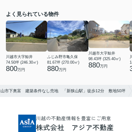
よく見られている物件
川越市大字鯨井
ふじみ野市亀久保
川越市大字鯨井
98.43坪 (325.40㎡)
81.67坪 (270.00㎡)
74.50坪 (246.30㎡)
1
880
万円
880
800
万円
万円
狭山市下奥富 建築条件なし売地 「新狭山駅」徒歩12分 敷地50坪
川越の不動産情報を豊富にご用意
株式会社 アジア不動産