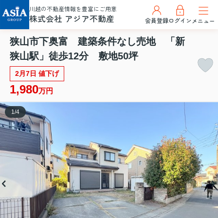
川越の不動産情報を豊富にご用意
株式会社 アジア不動産
会員登録
ログイン
メニュー
狭山市下奥富 建築条件なし売地 「新
狭山駅」徒歩12分 敷地50坪
2月7日 値下げ
1,980
万円
1
/
4