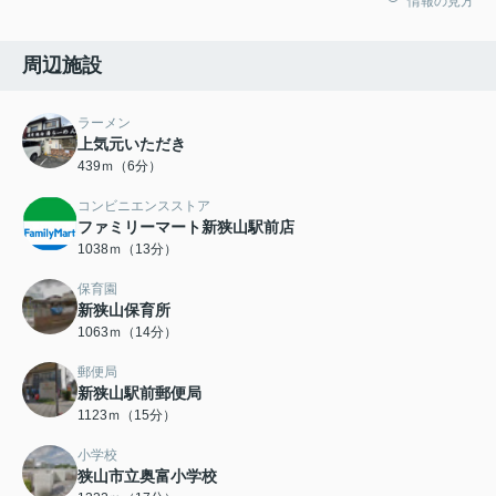
情報の見方
周辺施設
ラーメン
上気元いただき
439ｍ（6分）
コンビニエンスストア
ファミリーマート新狭山駅前店
1038ｍ（13分）
保育園
新狭山保育所
1063ｍ（14分）
郵便局
新狭山駅前郵便局
1123ｍ（15分）
小学校
狭山市立奥富小学校