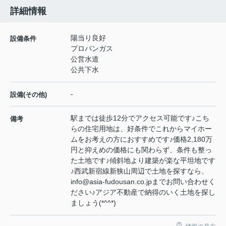
詳細情報
陽当り良好
設備条件
プロパンガス
公営水道
公共下水
-
設備(その他)
駅までは徒歩12分でアクセス可能です♪こち
備考
らの住宅用地は、好条件でこれからマイホー
ムをお考えの方におすすめです♪価格2,180万
円と抑えめの価格にも関わらず、条件も整っ
た土地です♪傾斜地より建築が楽な平坦地です
♪西武新宿線新狭山周辺で土地を探すなら、
info@asia-fudousan.co.jpまでお問い合わせく
ださい♪アジア不動産で納得のいく土地を探し
ましょう(*^^*)