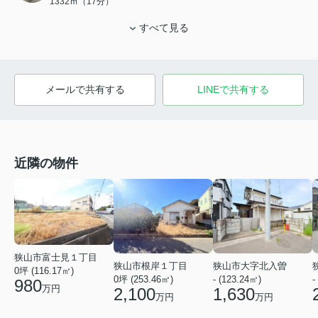
1332ｍ（17分）
すべて見る
メールで共有する
LINEで共有する
近隣の物件
狭山市富士見１丁目
狭山市根岸１丁目
狭山市大字北入曽
0坪 (116.17㎡)
0坪 (253.46㎡)
- (123.24㎡)
-
980
万円
2,100
1,630
万円
万円