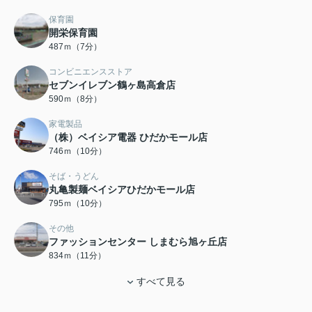
保育園
開栄保育園
487ｍ（7分）
コンビニエンスストア
セブンイレブン鶴ヶ島高倉店
590ｍ（8分）
家電製品
（株）ベイシア電器 ひだかモール店
746ｍ（10分）
そば・うどん
丸亀製麺ベイシアひだかモール店
795ｍ（10分）
その他
ファッションセンター しまむら旭ヶ丘店
834ｍ（11分）
すべて見る