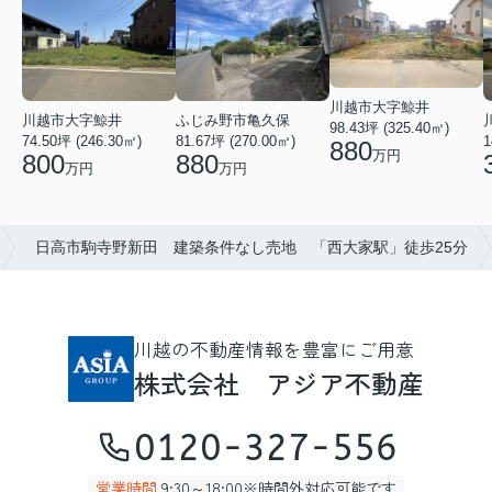
川越市大字鯨井
ふじみ野市亀久保
川越市大字鯨井
98.43坪 (325.40㎡)
81.67坪 (270.00㎡)
74.50坪 (246.30㎡)
1
880
万円
880
800
万円
万円
日高市駒寺野新田 建築条件なし売地 「西大家駅」徒歩25分
川越の不動産情報を豊富にご用意
株式会社 アジア不動産
0120-327-556
営業時間
9:30～18:00※時間外対応可能です