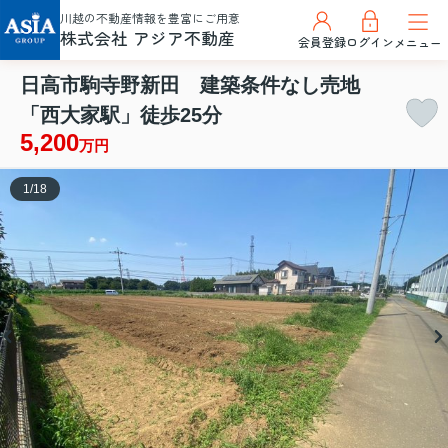
川越の不動産情報を豊富にご用意
株式会社 アジア不動産
会員登録
ログイン
メニュー
日高市駒寺野新田 建築条件なし売地
「西大家駅」徒歩25分
5,200
万円
1
/
18