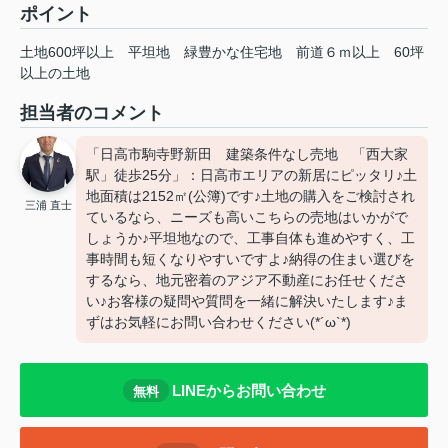
ポイント
土地600坪以上
平坦地
緑豊かな住宅地
前道６ｍ以上
60坪
以上の土地
担当者のコメント
「日高市駒寺野新田 建築条件なし売地 「西大家
駅」徒歩25分」：日高市エリアの新居にピッタリ♪土
地面積は2152㎡(公簿)です♪土地の購入をご検討され
三浦 直士
ているなら、ニーズも高いこちらの売地はいかがで
しょうか♪平坦地なので、工事自体も進めやすく、工
事時間も短くなりやすいですよ♪納得の住まい選びを
するなら、地元密着のアジア不動産にお任せくださ
い♪お客様の疑問や質問を一緒に解決いたします♪ま
ずはお気軽にお問い合わせください(*´ω`*)
LINEからお問い合わせ
無料