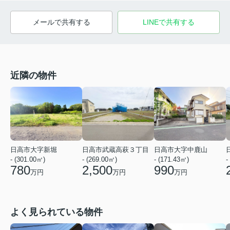
メールで共有する
LINEで共有する
近隣の物件
日高市大字新堀
日高市武蔵高萩３丁目
日高市大字中鹿山
- (301.00㎡)
- (269.00㎡)
- (171.43㎡)
-
780
2,500
990
万円
万円
万円
よく見られている物件