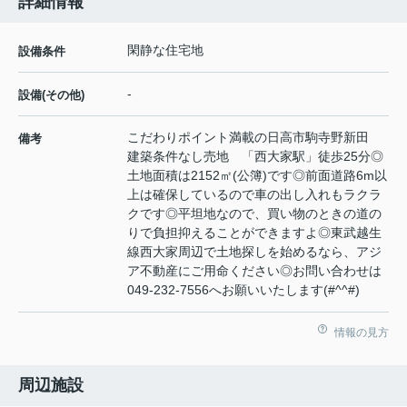
詳細情報
閑静な住宅地
設備条件
-
設備(その他)
こだわりポイント満載の日高市駒寺野新田
備考
建築条件なし売地 「西大家駅」徒歩25分◎
土地面積は2152㎡(公簿)です◎前面道路6m以
上は確保しているので車の出し入れもラクラ
クです◎平坦地なので、買い物のときの道の
りで負担抑えることができますよ◎東武越生
線西大家周辺で土地探しを始めるなら、アジ
ア不動産にご用命ください◎お問い合わせは
049-232-7556へお願いいたします(#^^#)
情報の見方
周辺施設