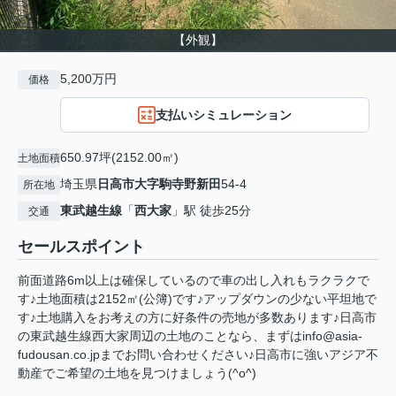
【外観】
5,200万円
価格
支払いシミュレーション
650.97坪(2152.00㎡)
土地面積
埼玉県
日高市
大字駒寺野新田
54-4
所在地
東武越生線
「
西大家
」駅 徒歩25分
交通
セールスポイント
前面道路6m以上は確保しているので車の出し入れもラクラクで
す♪土地面積は2152㎡(公簿)です♪アップダウンの少ない平坦地で
す♪土地購入をお考えの方に好条件の売地が多数あります♪日高市
の東武越生線西大家周辺の土地のことなら、まずはinfo@asia-
fudousan.co.jpまでお問い合わせください♪日高市に強いアジア不
動産でご希望の土地を見つけましょう(^o^)