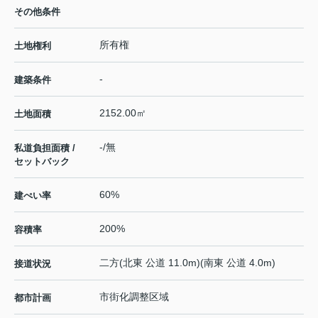
その他条件
所有権
土地権利
-
建築条件
2152.00㎡
土地面積
-/無
私道負担面積 /
セットバック
60%
建ぺい率
200%
容積率
二方(北東 公道 11.0m)(南東 公道 4.0m)
接道状況
市街化調整区域
都市計画