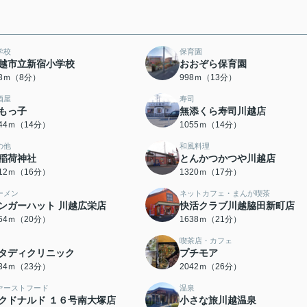
学校
保育園
越市立新宿小学校
おおぞら保育園
13ｍ（8分）
998ｍ（13分）
酒屋
寿司
もっ子
無添くら寿司川越店
044ｍ（14分）
1055ｍ（14分）
の他
和風料理
稲荷神社
とんかつかつや川越店
212ｍ（16分）
1320ｍ（17分）
ーメン
ネットカフェ・まんが喫茶
ンガーハット 川越広栄店
快活クラブ川越脇田新町店
564ｍ（20分）
1638ｍ（21分）
喫茶店・カフェ
タディクリニック
プチモア
834ｍ（23分）
2042ｍ（26分）
ァーストフード
温泉
クドナルド １６号南大塚店
小さな旅川越温泉