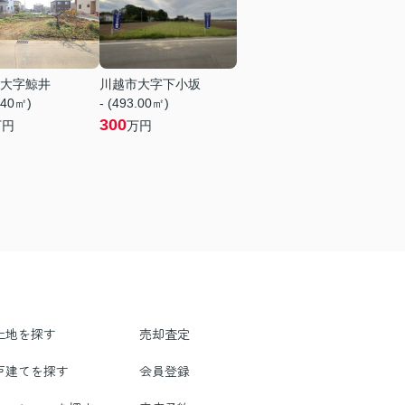
大字鯨井
川越市大字下小坂
.40㎡)
- (493.00㎡)
300
万円
万円
土地を探す
売却査定
戸建てを探す
会員登録