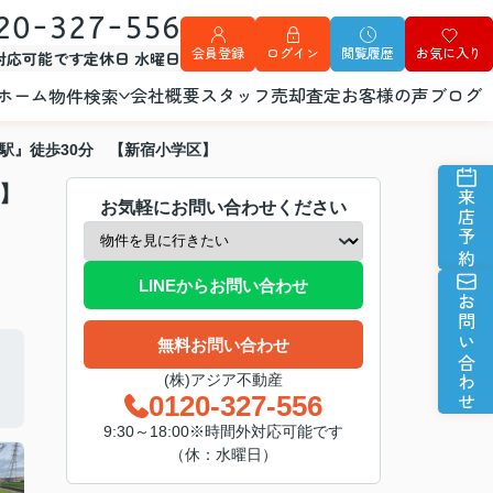
20-327-556
会員登録
ログイン
閲覧履歴
お気に入り
外対応可能です
定休日 水曜日
ホーム
会社概要
スタッフ
売却査定
お客様の声
ブログ
物件検索
駅』徒歩30分 【新宿小学区】
】
来店予約
お気軽にお問い合わせください
LINEからお問い合わせ
お問い合わせ
無料お問い合わせ
(株)アジア不動産
0120-327-556
9:30～18:00※時間外対応可能です
（休：水曜日）