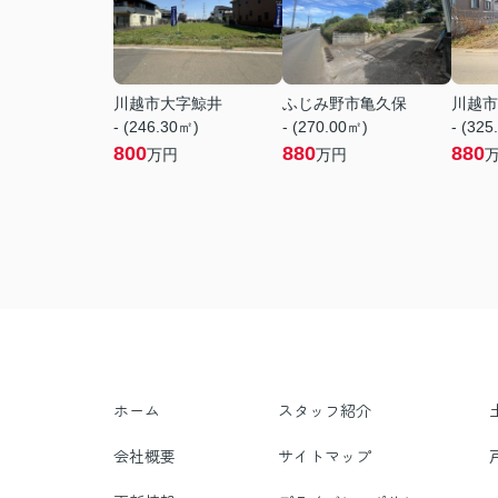
川越市大字鯨井
ふじみ野市亀久保
川越市
- (246.30㎡)
- (270.00㎡)
- (325
800
880
880
万円
万円
ホーム
スタッフ紹介
会社概要
サイトマップ