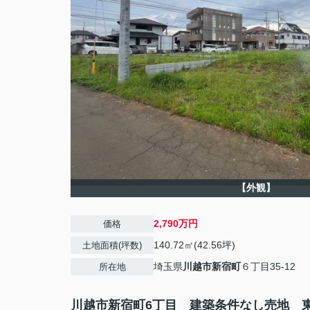
【外観】
2,790万円
価格
140.72㎡(42.56坪)
土地面積(坪数)
埼玉県
川越市
新宿町
６丁目35-12
所在地
川越市新宿町6丁目 建築条件なし売地 