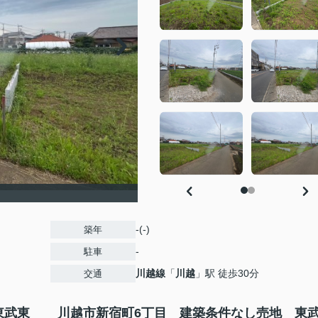
-(-)
築年
-
駐車
川越線
「
川越
」駅 徒歩30分
交通
東武東
川越市新宿町6丁目 建築条件なし売地 東