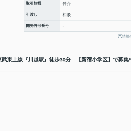
取引態様
仲介
引渡し
相談
開発許可番号
-
情報
東武東上線『川越駅』徒歩30分 【新宿小学区】で募集