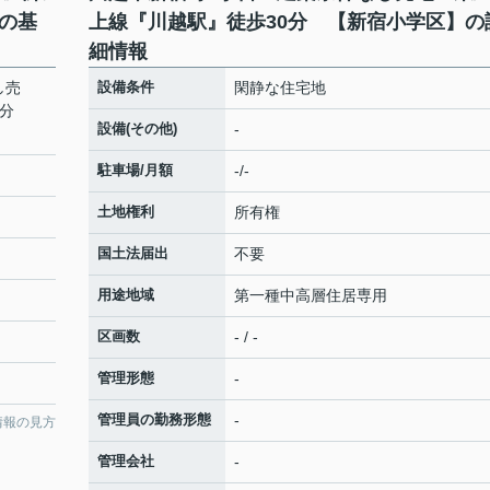
の基
上線『川越駅』徒歩30分 【新宿小学区】の
細情報
し売
設備条件
閑静な住宅地
0分
設備(その他)
-
駐車場/月額
-/-
土地権利
所有権
国土法届出
不要
用途地域
第一種中高層住居専用
区画数
- / -
管理形態
-
管理員の勤務形態
-
情報の見方
管理会社
-