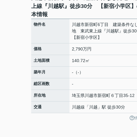
上線『川越駅』徒歩30分 【新宿小学区】
本情報
物件名
川越市新宿町6丁目 建築条件な
地 東武東上線『川越駅』徒歩3
【新宿小学区】
価格
2,790万円
土地面積
140.72㎡
築年月
-（-）
総区画数
-
所在地
埼玉県
川越市
新宿町
６丁目35-12
交通
川越線
「
川越
」駅 徒歩30分