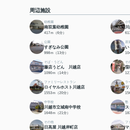
周辺施設
幼稚園
小
南双葉幼稚園
川
417ｍ（6分）
6
公園
居
すぎなみ公園
い
998ｍ（13分）
1
そば・うどん
そ
藤店うどん 川越店
窪
1090ｍ（14分）
1
ファミリーレストラン
ラ
ロイヤルホスト川越店
リ
1553ｍ（20分）
1
中学校
塾
川越市立城南中学校
ス
1648ｍ（21分）
1
その他
フ
日高屋 川越岸町店
マ