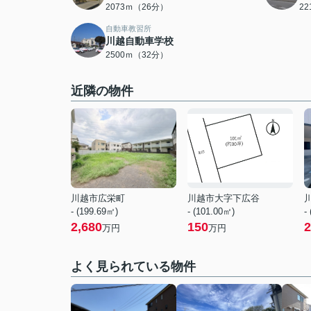
2073ｍ（26分）
2
自動車教習所
川越自動車学校
2500ｍ（32分）
近隣の物件
川越市広栄町
川越市大字下広谷
- (199.69㎡)
- (101.00㎡)
-
2,680
150
2
万円
万円
よく見られている物件